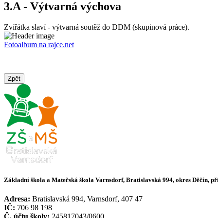
3.A - Výtvarná výchova
Zvířátka slaví - výtvarná soutěž do DDM (skupinová práce).
Fotoalbum na rajce.net
Zpět
Základní škola a Mateřská škola Varnsdorf, Bratislavská 994, okres Děčín, p
Adresa:
Bratislavská 994, Varnsdorf, 407 47
IČ:
706 98 198
Č. účtu školy:
245817043/0600