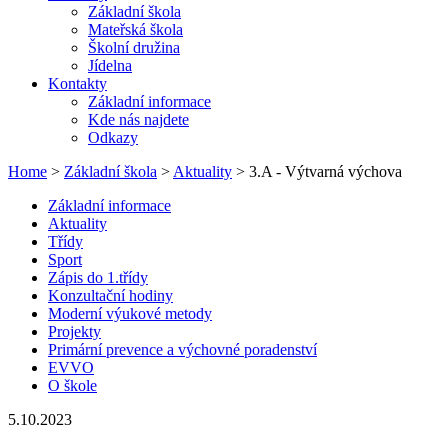
Základní škola
Mateřská škola
Školní družina
Jídelna
Kontakty
Základní informace
Kde nás najdete
Odkazy
Home
>
Základní škola
>
Aktuality
> 3.A - Výtvarná výchova
Základní informace
Aktuality
Třídy
Sport
Zápis do 1.třídy
Konzultační hodiny
Moderní výukové metody
Projekty
Primární prevence a výchovné poradenství
EVVO
O škole
5.10.2023