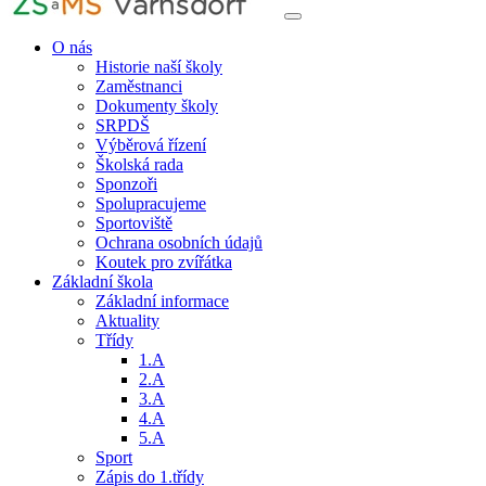
O nás
Historie naší školy
Zaměstnanci
Dokumenty školy
SRPDŠ
Výběrová řízení
Školská rada
Sponzoři
Spolupracujeme
Sportoviště
Ochrana osobních údajů
Koutek pro zvířátka
Základní škola
Základní informace
Aktuality
Třídy
1.A
2.A
3.A
4.A
5.A
Sport
Zápis do 1.třídy