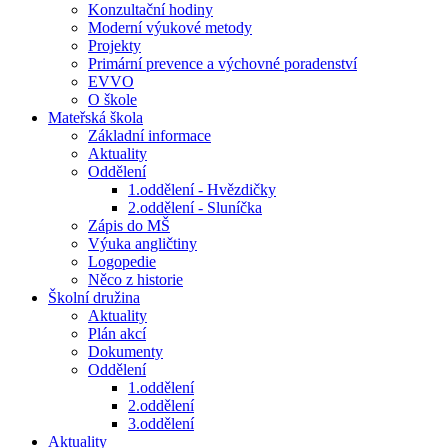
Konzultační hodiny
Moderní výukové metody
Projekty
Primární prevence a výchovné poradenství
EVVO
O škole
Mateřská škola
Základní informace
Aktuality
Oddělení
1.oddělení - Hvězdičky
2.oddělení - Sluníčka
Zápis do MŠ
Výuka angličtiny
Logopedie
Něco z historie
Školní družina
Aktuality
Plán akcí
Dokumenty
Oddělení
1.oddělení
2.oddělení
3.oddělení
Aktuality