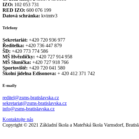
IZO:
102 053 731
RED IZO:
600 076 199
Datová schránka:
kvimtv3
Telefony
Sekretariát:
+420 720 936 977
Ředitelka:
+420 736 447 879
ŠD:
+420 773 774 586
MŠ Hvězdičky:
+420 727 914 958
MŠ Sluníčka:
+420 727 918 766
Sportoviště:
+420 720 041 580
Školní jídelna Edisonova:
+ 420 412 371 742
E-maily
reditel@zsms-bratislavska.cz
sekretariat@zsms-bratislavska.cz
info@zsms-bratislavska.cz
Kontaktujte nás
Copyright © 2021 Základní škola a Mateřská škola Varnsdorf, Bratis