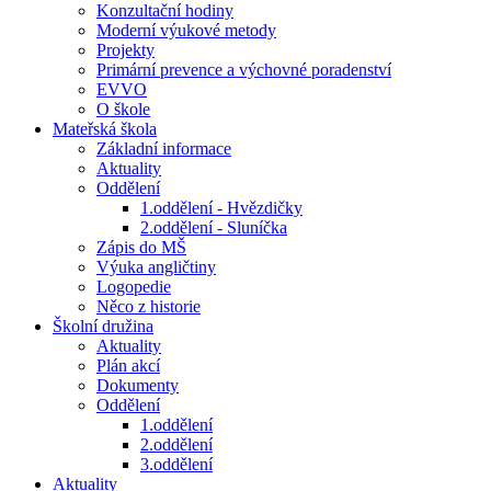
Konzultační hodiny
Moderní výukové metody
Projekty
Primární prevence a výchovné poradenství
EVVO
O škole
Mateřská škola
Základní informace
Aktuality
Oddělení
1.oddělení - Hvězdičky
2.oddělení - Sluníčka
Zápis do MŠ
Výuka angličtiny
Logopedie
Něco z historie
Školní družina
Aktuality
Plán akcí
Dokumenty
Oddělení
1.oddělení
2.oddělení
3.oddělení
Aktuality