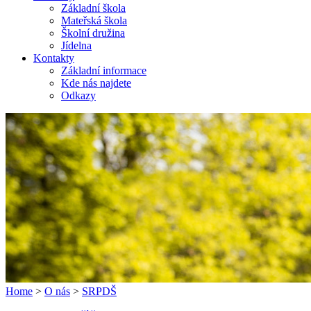
Základní škola
Mateřská škola
Školní družina
Jídelna
Kontakty
Základní informace
Kde nás najdete
Odkazy
Home
>
O nás
>
SRPDŠ