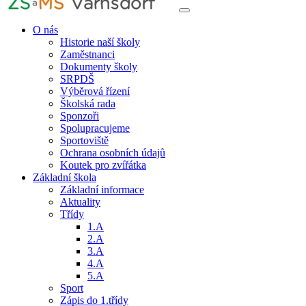
O nás
Historie naší školy
Zaměstnanci
Dokumenty školy
SRPDŠ
Výběrová řízení
Školská rada
Sponzoři
Spolupracujeme
Sportoviště
Ochrana osobních údajů
Koutek pro zvířátka
Základní škola
Základní informace
Aktuality
Třídy
1.A
2.A
3.A
4.A
5.A
Sport
Zápis do 1.třídy