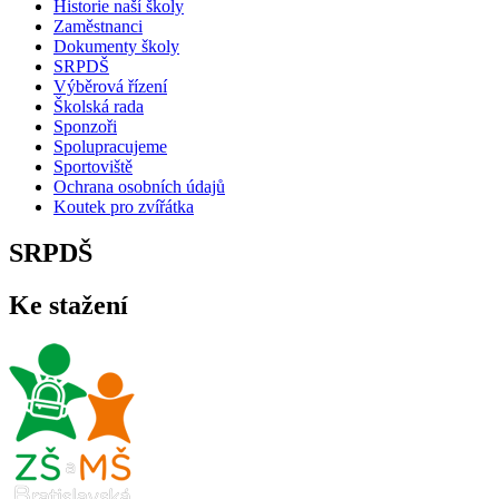
Historie naší školy
Zaměstnanci
Dokumenty školy
SRPDŠ
Výběrová řízení
Školská rada
Sponzoři
Spolupracujeme
Sportoviště
Ochrana osobních údajů
Koutek pro zvířátka
SRPDŠ
Ke stažení