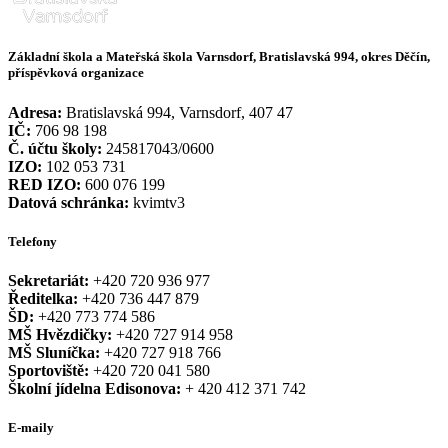
Základní škola a Mateřská škola Varnsdorf, Bratislavská 994, okres Děčín,
příspěvková organizace
Adresa:
Bratislavská 994, Varnsdorf, 407 47
IČ:
706 98 198
Č. účtu školy:
245817043/0600
IZO:
102 053 731
RED IZO:
600 076 199
Datová schránka:
kvimtv3
Telefony
Sekretariát:
+420 720 936 977
Ředitelka:
+420 736 447 879
ŠD:
+420 773 774 586
MŠ Hvězdičky:
+420 727 914 958
MŠ Sluníčka:
+420 727 918 766
Sportoviště:
+420 720 041 580
Školní jídelna Edisonova:
+ 420 412 371 742
E-maily