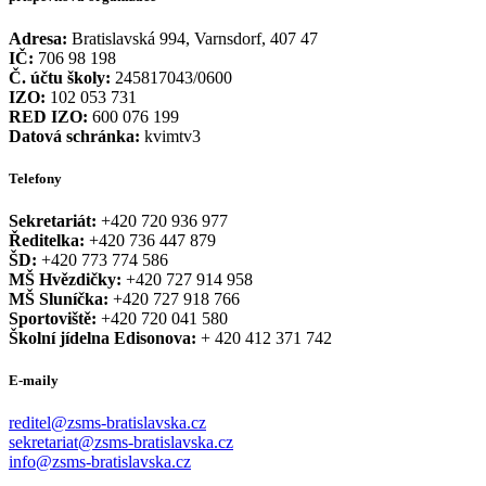
Adresa:
Bratislavská 994, Varnsdorf, 407 47
IČ:
706 98 198
Č. účtu školy:
245817043/0600
IZO:
102 053 731
RED IZO:
600 076 199
Datová schránka:
kvimtv3
Telefony
Sekretariát:
+420 720 936 977
Ředitelka:
+420 736 447 879
ŠD:
+420 773 774 586
MŠ Hvězdičky:
+420 727 914 958
MŠ Sluníčka:
+420 727 918 766
Sportoviště:
+420 720 041 580
Školní jídelna Edisonova:
+ 420 412 371 742
E-maily
reditel@zsms-bratislavska.cz
sekretariat@zsms-bratislavska.cz
info@zsms-bratislavska.cz