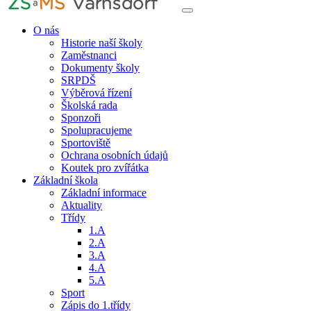
O nás
Historie naší školy
Zaměstnanci
Dokumenty školy
SRPDŠ
Výběrová řízení
Školská rada
Sponzoři
Spolupracujeme
Sportoviště
Ochrana osobních údajů
Koutek pro zvířátka
Základní škola
Základní informace
Aktuality
Třídy
1.A
2.A
3.A
4.A
5.A
Sport
Zápis do 1.třídy