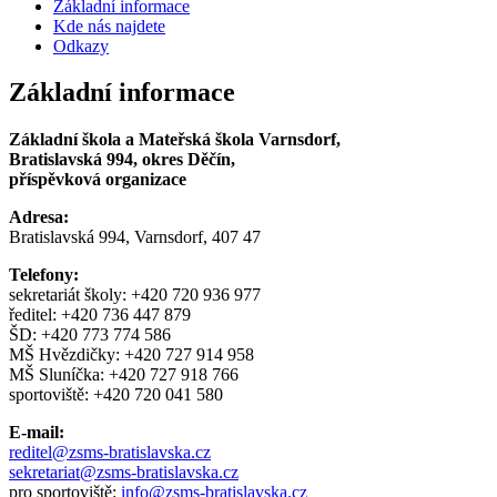
Základní informace
Kde nás najdete
Odkazy
Základní informace
Základní škola a Mateřská škola Varnsdorf,
Bratislavská 994, okres Děčín,
příspěvková organizace
Adresa:
Bratislavská 994, Varnsdorf, 407 47
Telefony:
sekretariát školy: +420 720 936 977
ředitel: +420 736 447 879
ŠD: +420 773 774 586
MŠ Hvězdičky: +420 727 914 958
MŠ Sluníčka: +420 727 918 766
sportoviště: +420 720 041 580
E-mail:
reditel@zsms-bratislavska.cz
sekretariat@zsms-bratislavska.cz
pro sportoviště:
info@zsms-bratislavska.cz