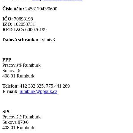
Číslo účtu:
245817043/0600
IČO:
70698198
IZO:
102053731
RED IZO:
600076199
Datová schránka:
kvimtv3
PPP
Pracoviště Rumburk
Sukova 6
408 01 Rumburk
Telefon:
412 332 325, 775 441 289
E-mail:
rumburk@pppuk.cz
SPC
Pracoviště Rumburk
Sukova 870/6
408 01 Rumburk