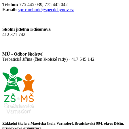
Telefon:
775 445 039, 775 445 042
E-mail:
spc.rumburk@specdcbynov.cz
Školní jídelna Edisonova
412 371 742
MÚ - Odbor školství
Trebatická Jiřina (člen školské rady) - 417 545 142
Základní škola a Mateřská škola Varnsdorf, Bratislavská 994, okres Děčín,
příspěvková organizace