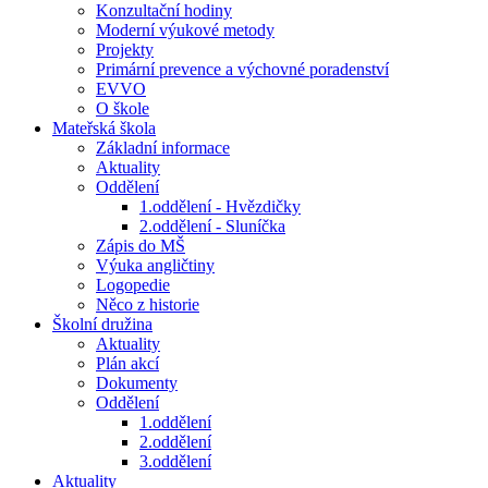
Konzultační hodiny
Moderní výukové metody
Projekty
Primární prevence a výchovné poradenství
EVVO
O škole
Mateřská škola
Základní informace
Aktuality
Oddělení
1.oddělení - Hvězdičky
2.oddělení - Sluníčka
Zápis do MŠ
Výuka angličtiny
Logopedie
Něco z historie
Školní družina
Aktuality
Plán akcí
Dokumenty
Oddělení
1.oddělení
2.oddělení
3.oddělení
Aktuality