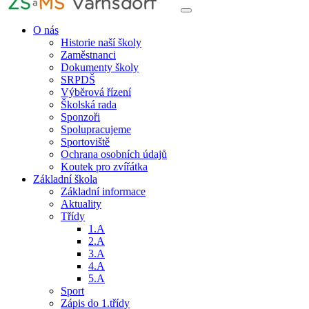
O nás
Historie naší školy
Zaměstnanci
Dokumenty školy
SRPDŠ
Výběrová řízení
Školská rada
Sponzoři
Spolupracujeme
Sportoviště
Ochrana osobních údajů
Koutek pro zvířátka
Základní škola
Základní informace
Aktuality
Třídy
1.A
2.A
3.A
4.A
5.A
Sport
Zápis do 1.třídy