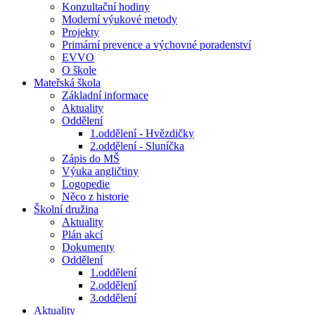
Konzultační hodiny
Moderní výukové metody
Projekty
Primární prevence a výchovné poradenství
EVVO
O škole
Mateřská škola
Základní informace
Aktuality
Oddělení
1.oddělení - Hvězdičky
2.oddělení - Sluníčka
Zápis do MŠ
Výuka angličtiny
Logopedie
Něco z historie
Školní družina
Aktuality
Plán akcí
Dokumenty
Oddělení
1.oddělení
2.oddělení
3.oddělení
Aktuality