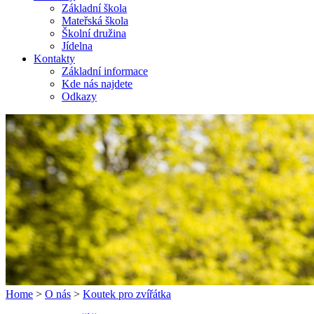
Základní škola
Mateřská škola
Školní družina
Jídelna
Kontakty
Základní informace
Kde nás najdete
Odkazy
Home
>
O nás
>
Koutek pro zvířátka