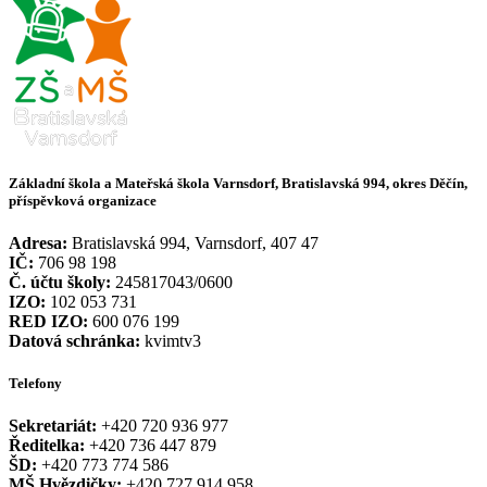
Základní škola a Mateřská škola Varnsdorf, Bratislavská 994, okres Děčín,
příspěvková organizace
Adresa:
Bratislavská 994, Varnsdorf, 407 47
IČ:
706 98 198
Č. účtu školy:
245817043/0600
IZO:
102 053 731
RED IZO:
600 076 199
Datová schránka:
kvimtv3
Telefony
Sekretariát:
+420 720 936 977
Ředitelka:
+420 736 447 879
ŠD:
+420 773 774 586
MŠ Hvězdičky:
+420 727 914 958