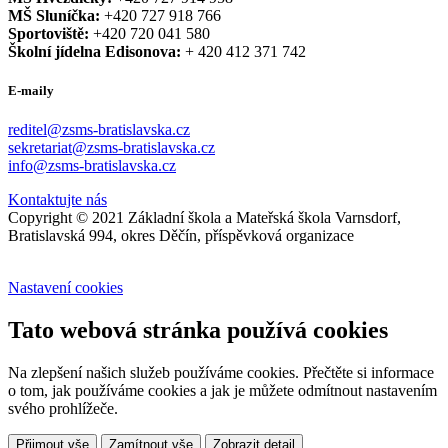
MŠ Sluníčka:
+420 727 918 766
Sportoviště:
+420 720 041 580
Školní jídelna Edisonova:
+ 420 412 371 742
E-maily
reditel@zsms-bratislavska.cz
sekretariat@zsms-bratislavska.cz
info@zsms-bratislavska.cz
Kontaktujte nás
Copyright © 2021 Základní škola a Mateřská škola Varnsdorf,
Bratislavská 994, okres Děčín, příspěvková organizace
Nastavení cookies
Tato webová stránka používá cookies
Na zlepšení našich služeb používáme cookies. Přečtěte si informace
o tom, jak používáme cookies a jak je můžete odmítnout nastavením
svého prohlížeče.
Přijmout vše
Zamítnout vše
Zobrazit detail