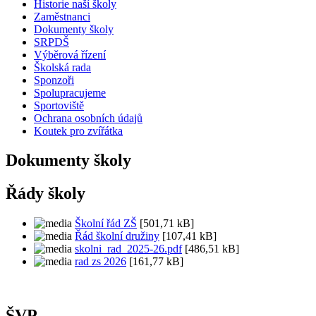
Historie naší školy
Zaměstnanci
Dokumenty školy
SRPDŠ
Výběrová řízení
Školská rada
Sponzoři
Spolupracujeme
Sportoviště
Ochrana osobních údajů
Koutek pro zvířátka
Dokumenty školy
Řády školy
Školní řád ZŠ
[501,71 kB]
Řád školní družiny
[107,41 kB]
skolni_rad_2025-26.pdf
[486,51 kB]
rad zs 2026
[161,77 kB]
ŠVP