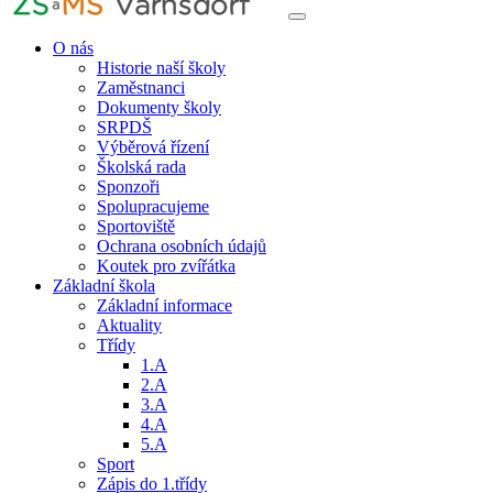
O nás
Historie naší školy
Zaměstnanci
Dokumenty školy
SRPDŠ
Výběrová řízení
Školská rada
Sponzoři
Spolupracujeme
Sportoviště
Ochrana osobních údajů
Koutek pro zvířátka
Základní škola
Základní informace
Aktuality
Třídy
1.A
2.A
3.A
4.A
5.A
Sport
Zápis do 1.třídy