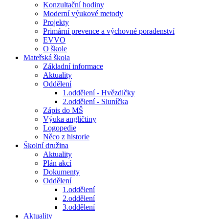
Konzultační hodiny
Moderní výukové metody
Projekty
Primární prevence a výchovné poradenství
EVVO
O škole
Mateřská škola
Základní informace
Aktuality
Oddělení
1.oddělení - Hvězdičky
2.oddělení - Sluníčka
Zápis do MŠ
Výuka angličtiny
Logopedie
Něco z historie
Školní družina
Aktuality
Plán akcí
Dokumenty
Oddělení
1.oddělení
2.oddělení
3.oddělení
Aktuality