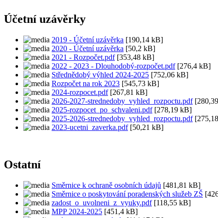
Účetní uzávěrky
2019 - Účetní uzávěrka
[190,14 kB]
2020 - Účetní uzávěrka
[50,2 kB]
2021 - Rozpočet.pdf
[353,48 kB]
2022 - 2023 - Dlouhodobý-rozpočet.pdf
[276,4 kB]
Střednědobý výhled 2024-2025
[752,06 kB]
Rozpočet na rok 2023
[545,73 kB]
2024-rozpocet.pdf
[267,81 kB]
2026-2027-strednedoby_vyhled_rozpoctu.pdf
[280,39
2025-rozpocet_po_schvaleni.pdf
[278,19 kB]
2025-2026-strednedoby_vyhled_rozpoctu.pdf
[275,18
2023-ucetni_zaverka.pdf
[50,21 kB]
Ostatní
Směrnice k ochraně osobních údajů
[481,81 kB]
Směrnice o poskytování poradenských služeb ZŠ
[426
zadost_o_uvolneni_z_vyuky.pdf
[118,55 kB]
MPP 2024-2025
[451,4 kB]