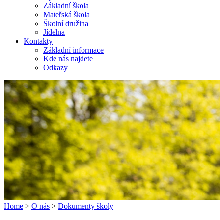
Základní škola
Mateřská škola
Školní družina
Jídelna
Kontakty
Základní informace
Kde nás najdete
Odkazy
Home
>
O nás
>
Dokumenty školy