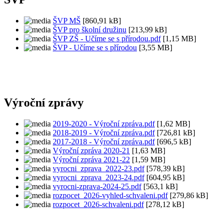
ŠVP MŠ
[860,91 kB]
ŠVP pro školní družinu
[213,99 kB]
ŠVP ZŠ - Učíme se s přírodou.pdf
[1,15 MB]
ŠVP - Učíme se s přírodou
[3,55 MB]
Výroční zprávy
2019-2020 - Výroční zpráva.pdf
[1,62 MB]
2018-2019 - Výroční zpráva.pdf
[726,81 kB]
2017-2018 - Výroční zpráva.pdf
[696,5 kB]
Výroční zpráva 2020-21
[1,63 MB]
Výroční zpráva 2021-22
[1,59 MB]
vyrocni_zprava_2022-23.pdf
[578,39 kB]
vyrocni_zprava_2023-24.pdf
[604,95 kB]
vyrocni-zprava-2024-25.pdf
[563,1 kB]
rozpocet_2026-vyhled-schvaleni.pdf
[279,86 kB]
rozpocet_2026-schvaleni.pdf
[278,12 kB]