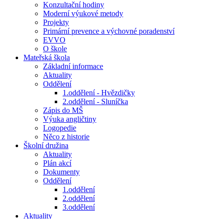
Konzultační hodiny
Moderní výukové metody
Projekty
Primární prevence a výchovné poradenství
EVVO
O škole
Mateřská škola
Základní informace
Aktuality
Oddělení
1.oddělení - Hvězdičky
2.oddělení - Sluníčka
Zápis do MŠ
Výuka angličtiny
Logopedie
Něco z historie
Školní družina
Aktuality
Plán akcí
Dokumenty
Oddělení
1.oddělení
2.oddělení
3.oddělení
Aktuality