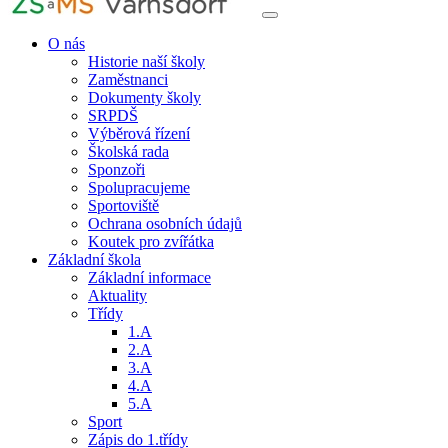
O nás
Historie naší školy
Zaměstnanci
Dokumenty školy
SRPDŠ
Výběrová řízení
Školská rada
Sponzoři
Spolupracujeme
Sportoviště
Ochrana osobních údajů
Koutek pro zvířátka
Základní škola
Základní informace
Aktuality
Třídy
1.A
2.A
3.A
4.A
5.A
Sport
Zápis do 1.třídy