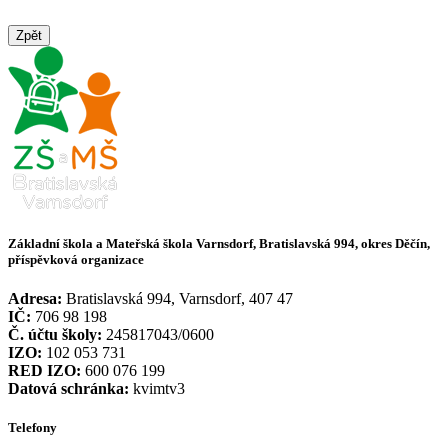
Zpět
Základní škola a Mateřská škola Varnsdorf, Bratislavská 994, okres Děčín,
příspěvková organizace
Adresa:
Bratislavská 994, Varnsdorf, 407 47
IČ:
706 98 198
Č. účtu školy:
245817043/0600
IZO:
102 053 731
RED IZO:
600 076 199
Datová schránka:
kvimtv3
Telefony