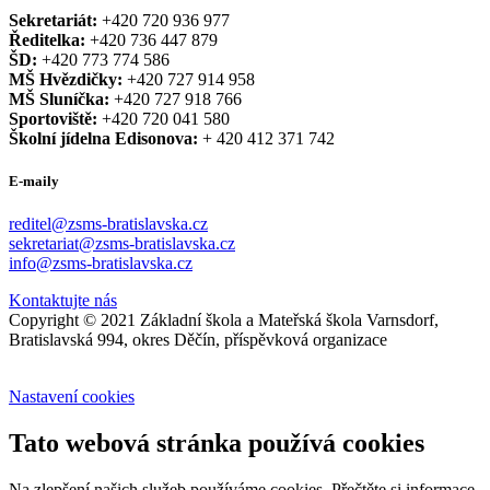
Sekretariát:
+420 720 936 977
Ředitelka:
+420 736 447 879
ŠD:
+420 773 774 586
MŠ Hvězdičky:
+420 727 914 958
MŠ Sluníčka:
+420 727 918 766
Sportoviště:
+420 720 041 580
Školní jídelna Edisonova:
+ 420 412 371 742
E-maily
reditel@zsms-bratislavska.cz
sekretariat@zsms-bratislavska.cz
info@zsms-bratislavska.cz
Kontaktujte nás
Copyright © 2021 Základní škola a Mateřská škola Varnsdorf,
Bratislavská 994, okres Děčín, příspěvková organizace
Nastavení cookies
Tato webová stránka používá cookies
Na zlepšení našich služeb používáme cookies. Přečtěte si informace