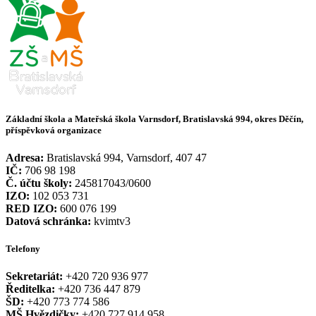
Základní škola a Mateřská škola Varnsdorf, Bratislavská 994, okres Děčín,
příspěvková organizace
Adresa:
Bratislavská 994, Varnsdorf, 407 47
IČ:
706 98 198
Č. účtu školy:
245817043/0600
IZO:
102 053 731
RED IZO:
600 076 199
Datová schránka:
kvimtv3
Telefony
Sekretariát:
+420 720 936 977
Ředitelka:
+420 736 447 879
ŠD:
+420 773 774 586
MŠ Hvězdičky:
+420 727 914 958