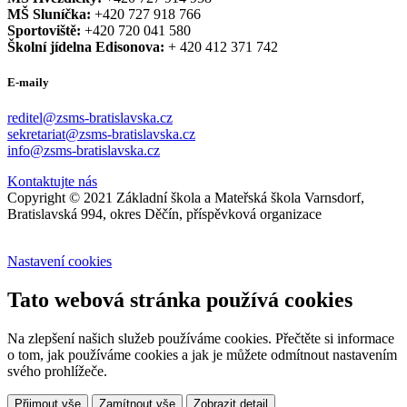
MŠ Sluníčka:
+420 727 918 766
Sportoviště:
+420 720 041 580
Školní jídelna Edisonova:
+ 420 412 371 742
E-maily
reditel@zsms-bratislavska.cz
sekretariat@zsms-bratislavska.cz
info@zsms-bratislavska.cz
Kontaktujte nás
Copyright © 2021 Základní škola a Mateřská škola Varnsdorf,
Bratislavská 994, okres Děčín, příspěvková organizace
Nastavení cookies
Tato webová stránka používá cookies
Na zlepšení našich služeb používáme cookies. Přečtěte si informace
o tom, jak používáme cookies a jak je můžete odmítnout nastavením
svého prohlížeče.
Přijmout vše
Zamítnout vše
Zobrazit detail