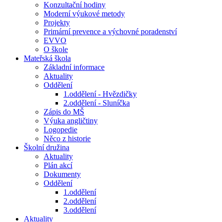
Konzultační hodiny
Moderní výukové metody
Projekty
Primární prevence a výchovné poradenství
EVVO
O škole
Mateřská škola
Základní informace
Aktuality
Oddělení
1.oddělení - Hvězdičky
2.oddělení - Sluníčka
Zápis do MŠ
Výuka angličtiny
Logopedie
Něco z historie
Školní družina
Aktuality
Plán akcí
Dokumenty
Oddělení
1.oddělení
2.oddělení
3.oddělení
Aktuality