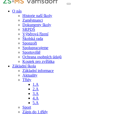
O nás
Historie naší školy
Zaměstnanci
Dokumenty školy
SRPDŠ
Výběrová řízení
Školská rada
Sponzoři
Spolupracujeme
Sportoviště
Ochrana osobních údajů
Koutek pro zvířátka
Základní škola
Základní informace
Aktuality
Třídy
1.A
2.A
3.A
4.A
5.A
Sport
Zápis do 1.třídy