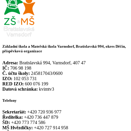
Základní škola a Mateřská škola Varnsdorf, Bratislavská 994, okres Děčín,
příspěvková organizace
Adresa:
Bratislavská 994, Varnsdorf, 407 47
IČ:
706 98 198
Č. účtu školy:
245817043/0600
IZO:
102 053 731
RED IZO:
600 076 199
Datová schránka:
kvimtv3
Telefony
Sekretariát:
+420 720 936 977
Ředitelka:
+420 736 447 879
ŠD:
+420 773 774 586
MŠ Hvězdičky:
+420 727 914 958