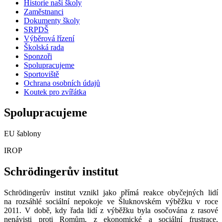
Historie naší školy
Zaměstnanci
Dokumenty školy
SRPDŠ
Výběrová řízení
Školská rada
Sponzoři
Spolupracujeme
Sportoviště
Ochrana osobních údajů
Koutek pro zvířátka
Spolupracujeme
EU šablony
IROP
Schrödingerův institut
Schrödingerův institut vznikl jako přímá reakce obyčejných lidí
na rozsáhlé sociální nepokoje ve Šluknovském výběžku v roce
2011. V době, kdy řada lidí z výběžku byla osočována z rasové
nenávisti proti Romům, z ekonomické a sociální frustrace,