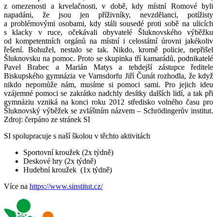
z omezenosti a krvelačnosti, v době, kdy místní Romové byli
napadáni, že jsou jen příživníky, nevzdělanci, potížisty
a problémovými osobami, kdy stáli sousedé proti sobě na ulicích
s klacky v ruce, očekávali obyvatelé Šluknovského výběžku
od kompetentních orgánů na místní i celostátní úrovni jakékoliv
řešení. Bohužel, nestalo se tak. Nikdo, kromě policie, nepřišel
Šluknovsku na pomoc. Proto se skupinka tří kamarádů, podnikatelé
Pavel Brabec a Marián Matys a tehdejší zástupce ředitele
Biskupského gymnázia ve Varnsdorfu Jiří Čunát rozhodla, že když
nikdo nepomůže nám, musíme si pomoci sami. Pro jejich ideu
vzájemné pomoci se zakrátko nadchly desítky dalších lidí, a tak při
gymnáziu vzniká na konci roku 2012 středisko volného času pro
Šluknovský výběžek se zvláštním názvem – Schrödingerův institut.
Zdroj: čerpáno ze stránek SI
SI spolupracuje s naší školou v těchto aktivitách
Sportovní kroužek (2x týdně)
Deskové hry (2x týdně)
Hudební kroužek (1x týdně)
Více na
https://www.sinstitut.cz/