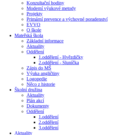
Konzultační hodiny
Moderní výukové metody
Projekty
Primární prevence a výchovné poradenství
EVVO
O škole
Mateřská škola
Základní informace
Aktuality
Oddělení
1.oddělení - Hvězdičky
2.oddělení - Sluníčka
Zápis do MŠ
Výuka angličtiny
Logopedie
Něco z historie
Školní družina
Aktuality
Plán akcí
Dokumenty
Oddělení
1.oddělení
2.oddělení
3.oddělení
Aktuality