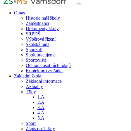
O nás
Historie naší školy
Zaměstnanci
Dokumenty školy
SRPDŠ
Výběrová řízení
Školská rada
Sponzoři
Spolupracujeme
Sportoviště
Ochrana osobních údajů
Koutek pro zvířátka
Základní škola
Základní informace
Aktuality
Třídy
1.A
2.A
3.A
4.A
5.A
Sport
Zápis do 1.třídy