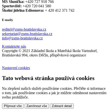
MŠ Sluníčka:
+420 727 918 766
Sportoviště:
+420 720 041 580
Školní jídelna Edisonova:
+ 420 412 371 742
E-maily
reditel@zsms-bratislavska.cz
sekretariat@zsms-bratislavska.cz
info@zsms-bratislavska.cz
Kontaktujte nás
Copyright © 2021 Základní škola a Mateřská škola Varnsdorf,
Bratislavská 994, okres Děčín, příspěvková organizace
Nastavení cookies
Tato webová stránka používá cookies
Na zlepšení našich služeb používáme cookies. Přečtěte si informace
o tom, jak používáme cookies a jak je můžete odmítnout nastavením
svého prohlížeče.
Přijmout vše
Zamítnout vše
Zobrazit detail