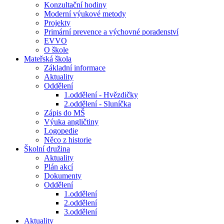
Konzultační hodiny
Moderní výukové metody
Projekty
Primární prevence a výchovné poradenství
EVVO
O škole
Mateřská škola
Základní informace
Aktuality
Oddělení
1.oddělení - Hvězdičky
2.oddělení - Sluníčka
Zápis do MŠ
Výuka angličtiny
Logopedie
Něco z historie
Školní družina
Aktuality
Plán akcí
Dokumenty
Oddělení
1.oddělení
2.oddělení
3.oddělení
Aktuality