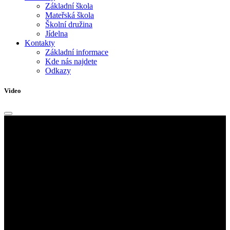
Základní škola
Mateřská škola
Školní družina
Jídelna
Kontakty
Základní informace
Kde nás najdete
Odkazy
Video