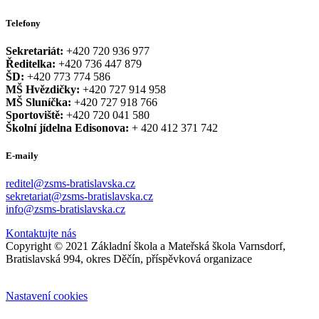
Telefony
Sekretariát:
+420 720 936 977
Ředitelka:
+420 736 447 879
ŠD:
+420 773 774 586
MŠ Hvězdičky:
+420 727 914 958
MŠ Sluníčka:
+420 727 918 766
Sportoviště:
+420 720 041 580
Školní jídelna Edisonova:
+ 420 412 371 742
E-maily
reditel@zsms-bratislavska.cz
sekretariat@zsms-bratislavska.cz
info@zsms-bratislavska.cz
Kontaktujte nás
Copyright © 2021 Základní škola a Mateřská škola Varnsdorf,
Bratislavská 994, okres Děčín, příspěvková organizace
Nastavení cookies