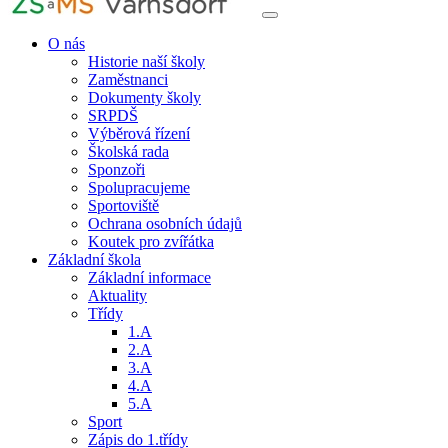
O nás
Historie naší školy
Zaměstnanci
Dokumenty školy
SRPDŠ
Výběrová řízení
Školská rada
Sponzoři
Spolupracujeme
Sportoviště
Ochrana osobních údajů
Koutek pro zvířátka
Základní škola
Základní informace
Aktuality
Třídy
1.A
2.A
3.A
4.A
5.A
Sport
Zápis do 1.třídy