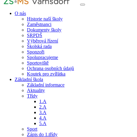
O nás
Historie naší školy
Zaměstnanci
Dokumenty školy
SRPDŠ
Výběrová řízení
Školská rada
Sponzoři
Spolupracujeme
Sportoviště
Ochrana osobních údajů
Koutek pro zvířátka
Základní škola
Základní informace
Aktuality
Třídy
1.A
2.A
3.A
4.A
5.A
Sport
Zápis do 1.třídy