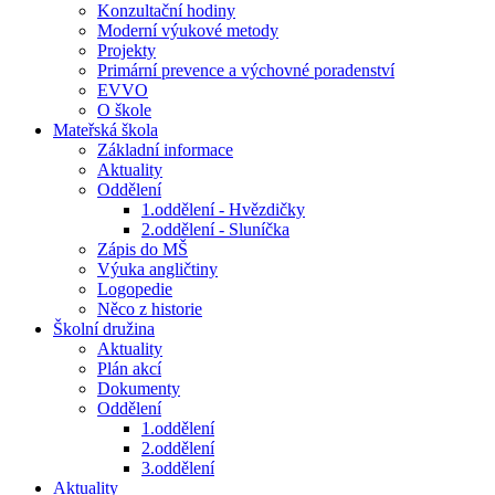
Konzultační hodiny
Moderní výukové metody
Projekty
Primární prevence a výchovné poradenství
EVVO
O škole
Mateřská škola
Základní informace
Aktuality
Oddělení
1.oddělení - Hvězdičky
2.oddělení - Sluníčka
Zápis do MŠ
Výuka angličtiny
Logopedie
Něco z historie
Školní družina
Aktuality
Plán akcí
Dokumenty
Oddělení
1.oddělení
2.oddělení
3.oddělení
Aktuality