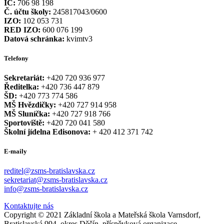
IČ:
706 98 198
Č. účtu školy:
245817043/0600
IZO:
102 053 731
RED IZO:
600 076 199
Datová schránka:
kvimtv3
Telefony
Sekretariát:
+420 720 936 977
Ředitelka:
+420 736 447 879
ŠD:
+420 773 774 586
MŠ Hvězdičky:
+420 727 914 958
MŠ Sluníčka:
+420 727 918 766
Sportoviště:
+420 720 041 580
Školní jídelna Edisonova:
+ 420 412 371 742
E-maily
reditel@zsms-bratislavska.cz
sekretariat@zsms-bratislavska.cz
info@zsms-bratislavska.cz
Kontaktujte nás
Copyright © 2021 Základní škola a Mateřská škola Varnsdorf,
Bratislavská 994, okres Děčín, příspěvková organizace