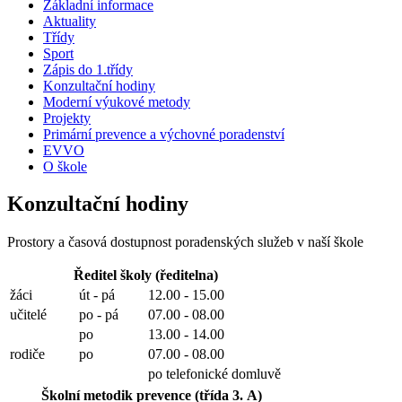
Základní informace
Aktuality
Třídy
Sport
Zápis do 1.třídy
Konzultační hodiny
Moderní výukové metody
Projekty
Primární prevence a výchovné poradenství
EVVO
O škole
Konzultační hodiny
Prostory a časová dostupnost poradenských služeb v naší škole
Ředitel školy (ředitelna)
žáci
út - pá
12.00 - 15.00
učitelé
po - pá
07.00 - 08.00
po
13.00 - 14.00
rodiče
po
07.00 - 08.00
po telefonické domluvě
Školní metodik prevence (třída 3. A)