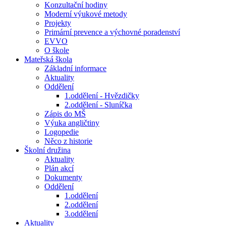
Konzultační hodiny
Moderní výukové metody
Projekty
Primární prevence a výchovné poradenství
EVVO
O škole
Mateřská škola
Základní informace
Aktuality
Oddělení
1.oddělení - Hvězdičky
2.oddělení - Sluníčka
Zápis do MŠ
Výuka angličtiny
Logopedie
Něco z historie
Školní družina
Aktuality
Plán akcí
Dokumenty
Oddělení
1.oddělení
2.oddělení
3.oddělení
Aktuality