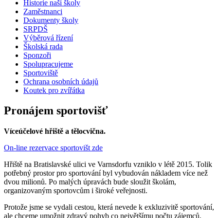
Historie naší školy
Zaměstnanci
Dokumenty školy
SRPDŠ
Výběrová řízení
Školská rada
Sponzoři
Spolupracujeme
Sportoviště
Ochrana osobních údajů
Koutek pro zvířátka
Pronájem sportovišť
Víceúčelové hřiště a tělocvična.
On-line rezervace sportovišt zde
Hřiště na Bratislavské ulici ve Varnsdorfu vzniklo v létě 2015. Tolik
potřebný prostor pro sportování byl vybudován nákladem více než
dvou milionů. Po malých úpravách bude sloužit školám,
organizovaným sportovcům i široké veřejnosti.
Protože jsme se vydali cestou, která nevede k exkluzivitě sportování,
ale chceme umožnit zdravý pohyb co největšímu počtu zájemců,