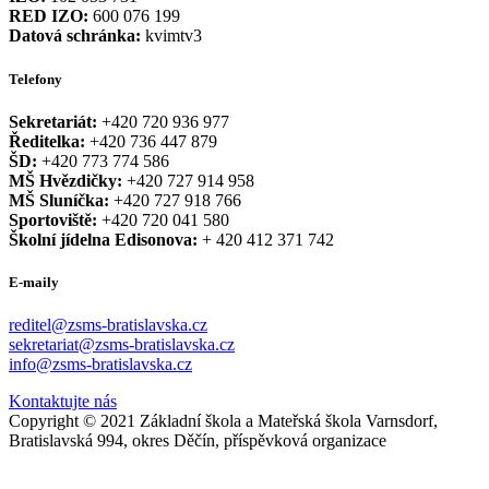
RED IZO:
600 076 199
Datová schránka:
kvimtv3
Telefony
Sekretariát:
+420 720 936 977
Ředitelka:
+420 736 447 879
ŠD:
+420 773 774 586
MŠ Hvězdičky:
+420 727 914 958
MŠ Sluníčka:
+420 727 918 766
Sportoviště:
+420 720 041 580
Školní jídelna Edisonova:
+ 420 412 371 742
E-maily
reditel@zsms-bratislavska.cz
sekretariat@zsms-bratislavska.cz
info@zsms-bratislavska.cz
Kontaktujte nás
Copyright © 2021 Základní škola a Mateřská škola Varnsdorf,
Bratislavská 994, okres Děčín, příspěvková organizace