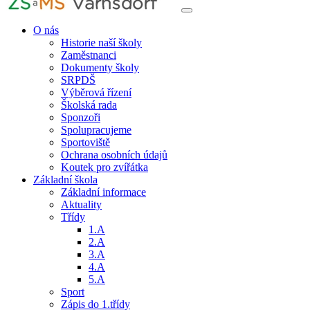
O nás
Historie naší školy
Zaměstnanci
Dokumenty školy
SRPDŠ
Výběrová řízení
Školská rada
Sponzoři
Spolupracujeme
Sportoviště
Ochrana osobních údajů
Koutek pro zvířátka
Základní škola
Základní informace
Aktuality
Třídy
1.A
2.A
3.A
4.A
5.A
Sport
Zápis do 1.třídy