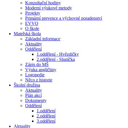
Konzultační hodiny
Moderní výukové metody
Projekty
Primární prevence a výchovné poradenství
EVVO
O škole
Mateřská škola
Základní informace
Aktuality
Oddělení
1.oddělení - Hvězdičky
2.oddělení - Sluníčka
Zápis do MŠ
Výuka angličtiny
Logopedie
Něco z historie
Školní družina
Aktuality
Plán akcí
Dokumenty
Oddělení
1.oddělení
2.oddělení
3.oddělení
Aktuality