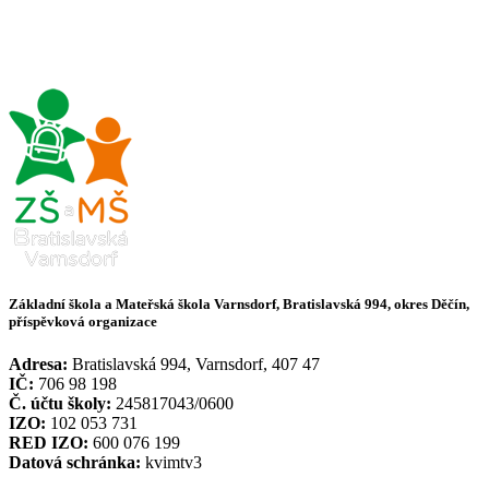
Základní škola a Mateřská škola Varnsdorf, Bratislavská 994, okres Děčín,
příspěvková organizace
Adresa:
Bratislavská 994, Varnsdorf, 407 47
IČ:
706 98 198
Č. účtu školy:
245817043/0600
IZO:
102 053 731
RED IZO:
600 076 199
Datová schránka:
kvimtv3