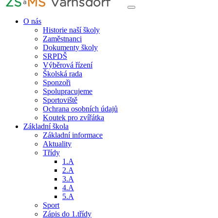
O nás
Historie naší školy
Zaměstnanci
Dokumenty školy
SRPDŠ
Výběrová řízení
Školská rada
Sponzoři
Spolupracujeme
Sportoviště
Ochrana osobních údajů
Koutek pro zvířátka
Základní škola
Základní informace
Aktuality
Třídy
1.A
2.A
3.A
4.A
5.A
Sport
Zápis do 1.třídy