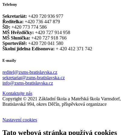
Telefony
Sekretariát:
+420 720 936 977
Ředitelka:
+420 736 447 879
ŠD:
+420 773 774 586
MŠ Hvězdičky:
+420 727 914 958
MŠ Sluníčka:
+420 727 918 766
Sportoviště:
+420 720 041 580
Školní jídelna Edisonova:
+ 420 412 371 742
E-maily
reditel@zsms-bratislavska.cz
sekretariat@zsms-bratislavska.cz
info@zsms-bratislavska.cz
Kontaktujte nás
Copyright © 2021 Základní škola a Mateřská škola Varnsdorf,
Bratislavská 994, okres Děčín, příspěvková organizace
Nastavení cookies
Tato webová stránka používá cookies