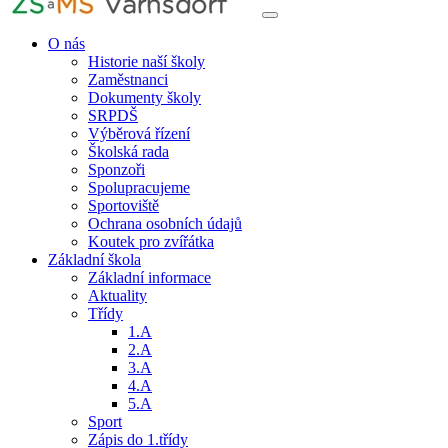
O nás
Historie naší školy
Zaměstnanci
Dokumenty školy
SRPDŠ
Výběrová řízení
Školská rada
Sponzoři
Spolupracujeme
Sportoviště
Ochrana osobních údajů
Koutek pro zvířátka
Základní škola
Základní informace
Aktuality
Třídy
1.A
2.A
3.A
4.A
5.A
Sport
Zápis do 1.třídy