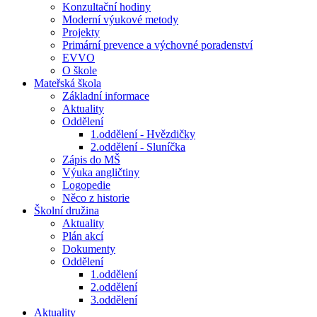
Konzultační hodiny
Moderní výukové metody
Projekty
Primární prevence a výchovné poradenství
EVVO
O škole
Mateřská škola
Základní informace
Aktuality
Oddělení
1.oddělení - Hvězdičky
2.oddělení - Sluníčka
Zápis do MŠ
Výuka angličtiny
Logopedie
Něco z historie
Školní družina
Aktuality
Plán akcí
Dokumenty
Oddělení
1.oddělení
2.oddělení
3.oddělení
Aktuality