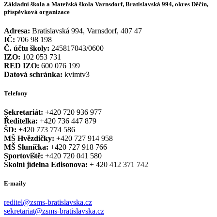
Základní škola a Mateřská škola Varnsdorf, Bratislavská 994, okres Děčín,
příspěvková organizace
Adresa:
Bratislavská 994, Varnsdorf, 407 47
IČ:
706 98 198
Č. účtu školy:
245817043/0600
IZO:
102 053 731
RED IZO:
600 076 199
Datová schránka:
kvimtv3
Telefony
Sekretariát:
+420 720 936 977
Ředitelka:
+420 736 447 879
ŠD:
+420 773 774 586
MŠ Hvězdičky:
+420 727 914 958
MŠ Sluníčka:
+420 727 918 766
Sportoviště:
+420 720 041 580
Školní jídelna Edisonova:
+ 420 412 371 742
E-maily
reditel@zsms-bratislavska.cz
sekretariat@zsms-bratislavska.cz