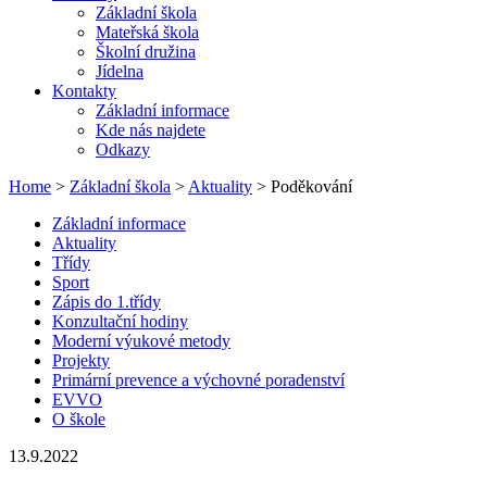
Základní škola
Mateřská škola
Školní družina
Jídelna
Kontakty
Základní informace
Kde nás najdete
Odkazy
Home
>
Základní škola
>
Aktuality
> Poděkování
Základní informace
Aktuality
Třídy
Sport
Zápis do 1.třídy
Konzultační hodiny
Moderní výukové metody
Projekty
Primární prevence a výchovné poradenství
EVVO
O škole
13.9.2022