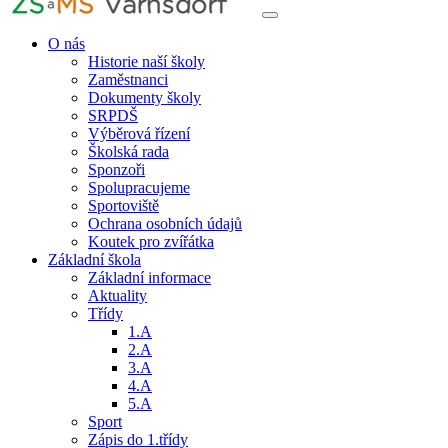
O nás
Historie naší školy
Zaměstnanci
Dokumenty školy
SRPDŠ
Výběrová řízení
Školská rada
Sponzoři
Spolupracujeme
Sportoviště
Ochrana osobních údajů
Koutek pro zvířátka
Základní škola
Základní informace
Aktuality
Třídy
1.A
2.A
3.A
4.A
5.A
Sport
Zápis do 1.třídy