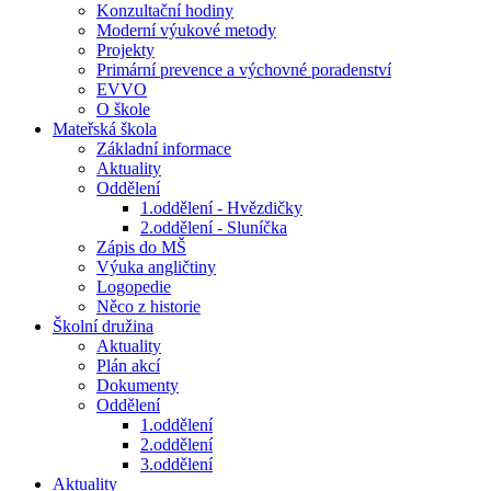
Konzultační hodiny
Moderní výukové metody
Projekty
Primární prevence a výchovné poradenství
EVVO
O škole
Mateřská škola
Základní informace
Aktuality
Oddělení
1.oddělení - Hvězdičky
2.oddělení - Sluníčka
Zápis do MŠ
Výuka angličtiny
Logopedie
Něco z historie
Školní družina
Aktuality
Plán akcí
Dokumenty
Oddělení
1.oddělení
2.oddělení
3.oddělení
Aktuality