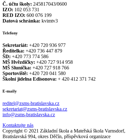
Č. účtu školy:
245817043/0600
IZO:
102 053 731
RED IZO:
600 076 199
Datová schránka:
kvimtv3
Telefony
Sekretariát:
+420 720 936 977
Ředitelka:
+420 736 447 879
ŠD:
+420 773 774 586
MŠ Hvězdičky:
+420 727 914 958
MŠ Sluníčka:
+420 727 918 766
Sportoviště:
+420 720 041 580
Školní jídelna Edisonova:
+ 420 412 371 742
E-maily
reditel@zsms-bratislavska.cz
sekretariat@zsms-bratislavska.cz
info@zsms-bratislavska.cz
Kontaktujte nás
Copyright © 2021 Základní škola a Mateřská škola Varnsdorf,
Bratislavská 994, okres Děčín, příspěvková organizace