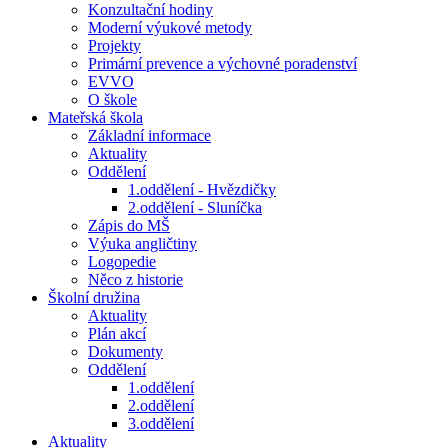
Konzultační hodiny
Moderní výukové metody
Projekty
Primární prevence a výchovné poradenství
EVVO
O škole
Mateřská škola
Základní informace
Aktuality
Oddělení
1.oddělení - Hvězdičky
2.oddělení - Sluníčka
Zápis do MŠ
Výuka angličtiny
Logopedie
Něco z historie
Školní družina
Aktuality
Plán akcí
Dokumenty
Oddělení
1.oddělení
2.oddělení
3.oddělení
Aktuality