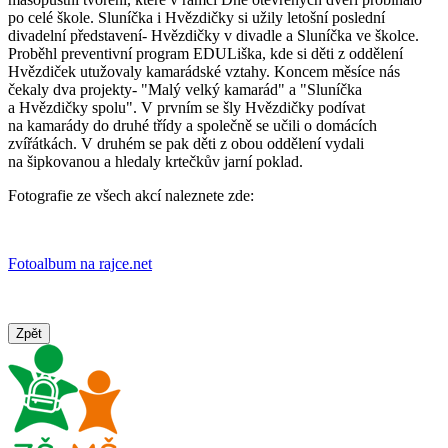
po celé škole. Sluníčka i Hvězdičky si užily letošní poslední
divadelní představení- Hvězdičky v divadle a Sluníčka ve školce.
Proběhl preventivní program EDULiška, kde si děti z oddělení
Hvězdiček utužovaly kamarádské vztahy. Koncem měsíce nás
čekaly dva projekty- "Malý velký kamarád" a "Sluníčka
a Hvězdičky spolu". V prvním se šly Hvězdičky podívat
na kamarády do druhé třídy a společně se učili o domácích
zvířátkách. V druhém se pak děti z obou oddělení vydali
na šipkovanou a hledaly krtečkův jarní poklad.
Fotografie ze všech akcí naleznete zde:
Fotoalbum na rajce.net
Zpět