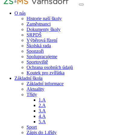
O nás
Historie naší školy
Zaměstnanci
Dokumenty školy
SRPDŠ
Výběrová řízení
Školská rada
Sponzoři
Spolupracujeme
Sportoviště
Ochrana osobních údajů
Koutek pro zvířátka
Základní škola
Základní informace
Aktuality
Třídy
1.A
2.A
3.A
4.A
5.A
Sport
Zápis do 1.třídy