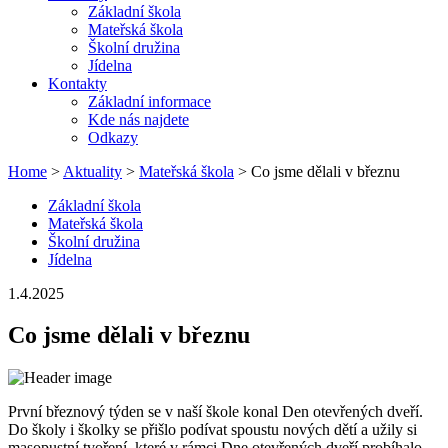
Základní škola
Mateřská škola
Školní družina
Jídelna
Kontakty
Základní informace
Kde nás najdete
Odkazy
Home
>
Aktuality
>
Mateřská škola
> Co jsme dělali v březnu
Základní škola
Mateřská škola
Školní družina
Jídelna
1.4.2025
Co jsme dělali v březnu
První březnový týden se v naší škole konal Den otevřených dveří.
Do školy i školky se přišlo podívat spoustu nových dětí a užily si
masopustní tvoření, které v rámci Dne otevřených dveří probíhalo