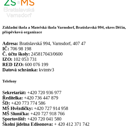
Základní škola a Mateřská škola Varnsdorf, Bratislavská 994, okres Děčín,
příspěvková organizace
Adresa:
Bratislavská 994, Varnsdorf, 407 47
IČ:
706 98 198
Č. účtu školy:
245817043/0600
IZO:
102 053 731
RED IZO:
600 076 199
Datová schránka:
kvimtv3
Telefony
Sekretariát:
+420 720 936 977
Ředitelka:
+420 736 447 879
ŠD:
+420 773 774 586
MŠ Hvězdičky:
+420 727 914 958
MŠ Sluníčka:
+420 727 918 766
Sportoviště:
+420 720 041 580
Školní jídelna Edisonova:
+ 420 412 371 742