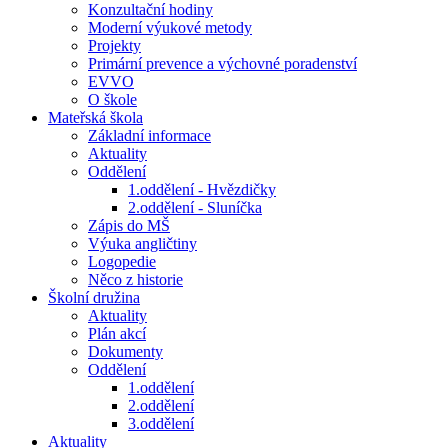
Konzultační hodiny
Moderní výukové metody
Projekty
Primární prevence a výchovné poradenství
EVVO
O škole
Mateřská škola
Základní informace
Aktuality
Oddělení
1.oddělení - Hvězdičky
2.oddělení - Sluníčka
Zápis do MŠ
Výuka angličtiny
Logopedie
Něco z historie
Školní družina
Aktuality
Plán akcí
Dokumenty
Oddělení
1.oddělení
2.oddělení
3.oddělení
Aktuality