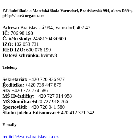
Základní škola a Mateřská škola Varnsdorf, Bratislavská 994, okres Děčín,
příspěvková organizace
Adresa:
Bratislavská 994, Varnsdorf, 407 47
IČ:
706 98 198
Č. účtu školy:
245817043/0600
IZO:
102 053 731
RED IZO:
600 076 199
Datová schránka:
kvimtv3
Telefony
Sekretariát:
+420 720 936 977
Ředitelka:
+420 736 447 879
ŠD:
+420 773 774 586
MŠ Hvězdičky:
+420 727 914 958
MŠ Sluníčka:
+420 727 918 766
Sportoviště:
+420 720 041 580
Školní jídelna Edisonova:
+ 420 412 371 742
E-maily
reditel@zsms-bratislavska.cz