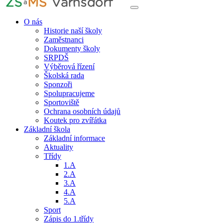
O nás
Historie naší školy
Zaměstnanci
Dokumenty školy
SRPDŠ
Výběrová řízení
Školská rada
Sponzoři
Spolupracujeme
Sportoviště
Ochrana osobních údajů
Koutek pro zvířátka
Základní škola
Základní informace
Aktuality
Třídy
1.A
2.A
3.A
4.A
5.A
Sport
Zápis do 1.třídy