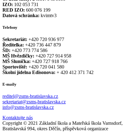
IZO:
102 053 731
RED IZO:
600 076 199
Datová schránka:
kvimtv3
Telefony
Sekretariát:
+420 720 936 977
Ředitelka:
+420 736 447 879
ŠD:
+420 773 774 586
MŠ Hvězdičky:
+420 727 914 958
MŠ Sluníčka:
+420 727 918 766
Sportoviště:
+420 720 041 580
Školní jídelna Edisonova:
+ 420 412 371 742
E-maily
reditel@zsms-bratislavska.cz
sekretariat@zsms-bratislavska.cz
info@zsms-bratislavska.cz
Kontaktujte nás
Copyright © 2021 Základní škola a Mateřská škola Varnsdorf,
Bratislavská 994, okres Děčín, příspěvková organizace