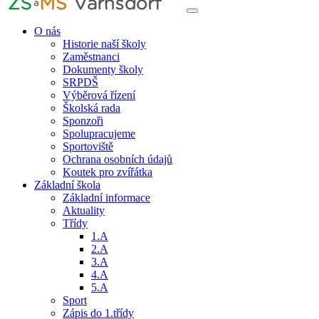
O nás
Historie naší školy
Zaměstnanci
Dokumenty školy
SRPDŠ
Výběrová řízení
Školská rada
Sponzoři
Spolupracujeme
Sportoviště
Ochrana osobních údajů
Koutek pro zvířátka
Základní škola
Základní informace
Aktuality
Třídy
1.A
2.A
3.A
4.A
5.A
Sport
Zápis do 1.třídy