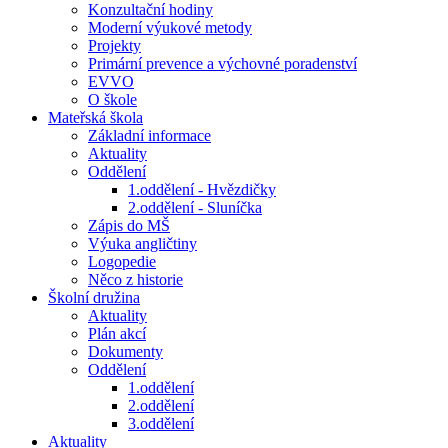
Konzultační hodiny
Moderní výukové metody
Projekty
Primární prevence a výchovné poradenství
EVVO
O škole
Mateřská škola
Základní informace
Aktuality
Oddělení
1.oddělení - Hvězdičky
2.oddělení - Sluníčka
Zápis do MŠ
Výuka angličtiny
Logopedie
Něco z historie
Školní družina
Aktuality
Plán akcí
Dokumenty
Oddělení
1.oddělení
2.oddělení
3.oddělení
Aktuality