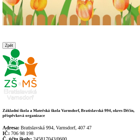
Zpět
Základní škola a Mateřská škola Varnsdorf, Bratislavská 994, okres Děčín,
příspěvková organizace
Adresa:
Bratislavská 994, Varnsdorf, 407 47
IČ:
706 98 198
Č. účtu školy:
245817043/0600