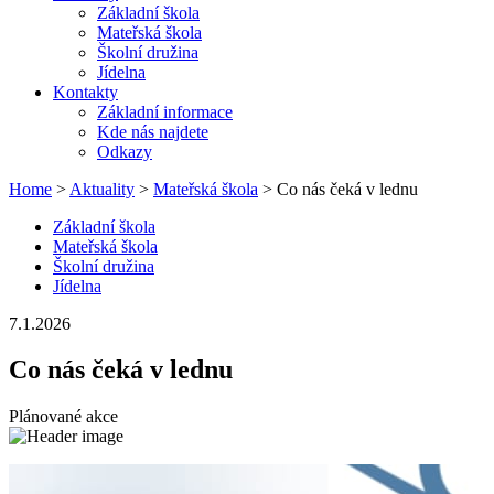
Základní škola
Mateřská škola
Školní družina
Jídelna
Kontakty
Základní informace
Kde nás najdete
Odkazy
Home
>
Aktuality
>
Mateřská škola
> Co nás čeká v lednu
Základní škola
Mateřská škola
Školní družina
Jídelna
7.1.2026
Co nás čeká v lednu
Plánované akce