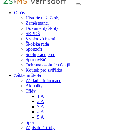
O nás
Historie naší školy
Zaměstnanci
Dokumenty školy
SRPDŠ
Výběrová řízení
Školská rada
Sponzoři
Spolupracujeme
Sportoviště
Ochrana osobních údajů
Koutek pro zvířátka
Základní škola
Základní informace
Aktuality
Třídy
1.A
2.A
3.A
4.A
5.A
Sport
Zápis do 1.třídy