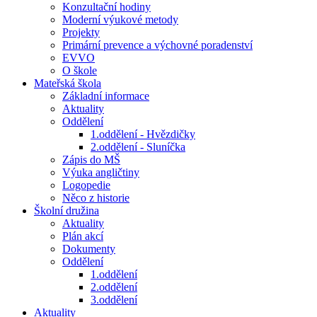
Konzultační hodiny
Moderní výukové metody
Projekty
Primární prevence a výchovné poradenství
EVVO
O škole
Mateřská škola
Základní informace
Aktuality
Oddělení
1.oddělení - Hvězdičky
2.oddělení - Sluníčka
Zápis do MŠ
Výuka angličtiny
Logopedie
Něco z historie
Školní družina
Aktuality
Plán akcí
Dokumenty
Oddělení
1.oddělení
2.oddělení
3.oddělení
Aktuality