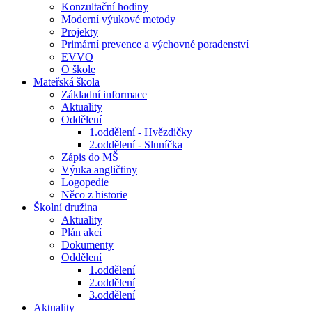
Konzultační hodiny
Moderní výukové metody
Projekty
Primární prevence a výchovné poradenství
EVVO
O škole
Mateřská škola
Základní informace
Aktuality
Oddělení
1.oddělení - Hvězdičky
2.oddělení - Sluníčka
Zápis do MŠ
Výuka angličtiny
Logopedie
Něco z historie
Školní družina
Aktuality
Plán akcí
Dokumenty
Oddělení
1.oddělení
2.oddělení
3.oddělení
Aktuality