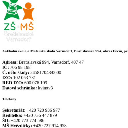
Základní škola a Mateřská škola Varnsdorf, Bratislavská 994, okres Děčín, p
Adresa:
Bratislavská 994, Varnsdorf, 407 47
IČ:
706 98 198
Č. účtu školy:
245817043/0600
IZO:
102 053 731
RED IZO:
600 076 199
Datová schránka:
kvimtv3
Telefony
Sekretariát:
+420 720 936 977
Ředitelka:
+420 736 447 879
ŠD:
+420 773 774 586
MŠ Hvězdičky:
+420 727 914 958