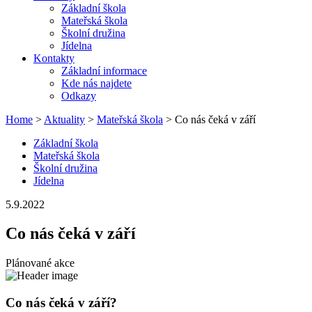
Základní škola
Mateřská škola
Školní družina
Jídelna
Kontakty
Základní informace
Kde nás najdete
Odkazy
Home
>
Aktuality
>
Mateřská škola
> Co nás čeká v září
Základní škola
Mateřská škola
Školní družina
Jídelna
5.9.2022
Co nás čeká v září
Plánované akce
Co nás čeká v září?