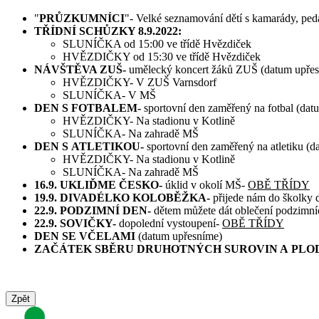
"
PRŮZKUMNÍCI
"- Velké seznamování dětí s kamarády, peda
​TŘÍDNÍ SCHŮZKY 8.9.2022:
SLUNÍČKA od 15:00 ve třídě Hvězdiček
HVĚZDIČKY od 15:30 ve třídě Hvězdiček
NÁVŠTĚVA ZUŠ-
umělecký koncert žáků ZUŠ (datum upře
HVĚZDIČKY- V ZUŠ Varnsdorf
SLUNÍČKA- V MŠ
DEN S FOTBALEM-
sportovní den zaměřený na fotbal (dat
HVĚZDIČKY- Na stadionu v Kotlině
SLUNÍČKA- Na zahradě MŠ
DEN S ATLETIKOU-
sportovní den zaměřený na atletiku (
HVĚZDIČKY- Na stadionu v Kotlině
SLUNÍČKA- Na zahradě MŠ
16.9. UKLIĎME ČESKO-
úklid v okolí MŠ-
OBĚ TŘÍDY
19.9. DIVADÉLKO KOLOBĚŽKA-
přijede nám do školky
22.9. PODZIMNÍ DEN-
dětem můžete dát oblečení podzimní
22.9. SOVIČKY-
dopolední vystoupení-
OBĚ TŘÍDY
DEN SE VČELAMI
(datum upřesníme)
ZAČÁTEK SBĚRU DRUHOTNÝCH SUROVIN A PL
Zpět