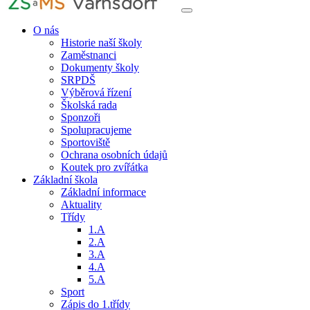
O nás
Historie naší školy
Zaměstnanci
Dokumenty školy
SRPDŠ
Výběrová řízení
Školská rada
Sponzoři
Spolupracujeme
Sportoviště
Ochrana osobních údajů
Koutek pro zvířátka
Základní škola
Základní informace
Aktuality
Třídy
1.A
2.A
3.A
4.A
5.A
Sport
Zápis do 1.třídy