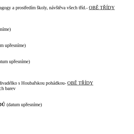
gogy a prostředím školy, návštěva všech tříd.-
OBĚ TŘÍDY
sníme)
um upřesníme)
datum upřesníme)
 divadélko s Houbařskou pohádkou-
OBĚ TŘÍDY
ch barev
ODŮ
(datum upřesníme)