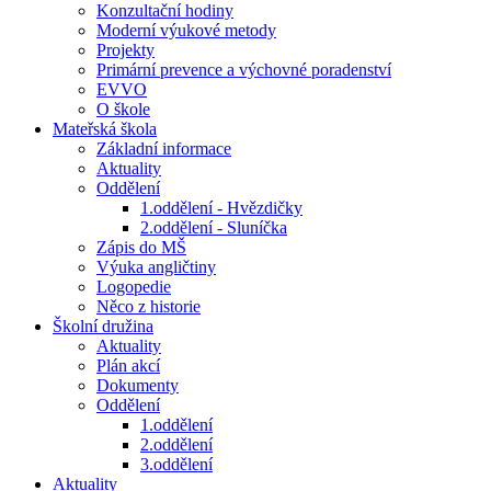
Konzultační hodiny
Moderní výukové metody
Projekty
Primární prevence a výchovné poradenství
EVVO
O škole
Mateřská škola
Základní informace
Aktuality
Oddělení
1.oddělení - Hvězdičky
2.oddělení - Sluníčka
Zápis do MŠ
Výuka angličtiny
Logopedie
Něco z historie
Školní družina
Aktuality
Plán akcí
Dokumenty
Oddělení
1.oddělení
2.oddělení
3.oddělení
Aktuality