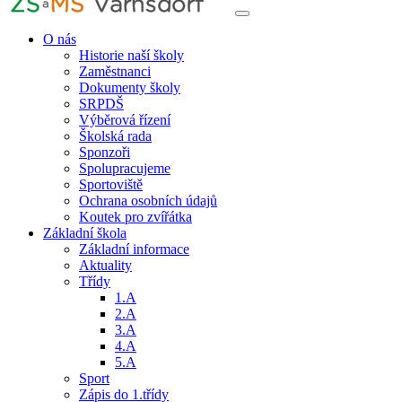
O nás
Historie naší školy
Zaměstnanci
Dokumenty školy
SRPDŠ
Výběrová řízení
Školská rada
Sponzoři
Spolupracujeme
Sportoviště
Ochrana osobních údajů
Koutek pro zvířátka
Základní škola
Základní informace
Aktuality
Třídy
1.A
2.A
3.A
4.A
5.A
Sport
Zápis do 1.třídy