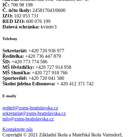
IČ:
706 98 198
Č. účtu školy:
245817043/0600
IZO:
102 053 731
RED IZO:
600 076 199
Datová schránka:
kvimtv3
Telefony
Sekretariát:
+420 720 936 977
Ředitelka:
+420 736 447 879
ŠD:
+420 773 774 586
MŠ Hvězdičky:
+420 727 914 958
MŠ Sluníčka:
+420 727 918 766
Sportoviště:
+420 720 041 580
Školní jídelna Edisonova:
+ 420 412 371 742
E-maily
reditel@zsms-bratislavska.cz
sekretariat@zsms-bratislavska.cz
info@zsms-bratislavska.cz
Kontaktujte nás
Copyright © 2021 Základní škola a Mateřská škola Varnsdorf,