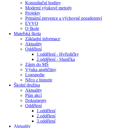
Konzultační hodiny
Moderní výukové metody
Projekty
Primární prevence a výchovné poradenství
EVVO
O škole
Mateřská škola
Základní informace
Aktuality
Oddělení
1.oddělení - Hvězdičky
2.oddělení - Sluníčka
Zápis do MŠ
Výuka angličtiny
Logopedie
Něco z historie
Školní družina
Aktuality
Plán akcí
Dokumenty
Oddělení
1.oddělení
2.oddělení
3.oddělení
Aktuality