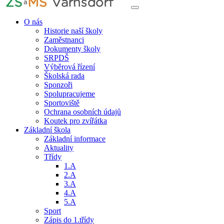
O nás
Historie naší školy
Zaměstnanci
Dokumenty školy
SRPDŠ
Výběrová řízení
Školská rada
Sponzoři
Spolupracujeme
Sportoviště
Ochrana osobních údajů
Koutek pro zvířátka
Základní škola
Základní informace
Aktuality
Třídy
1.A
2.A
3.A
4.A
5.A
Sport
Zápis do 1.třídy