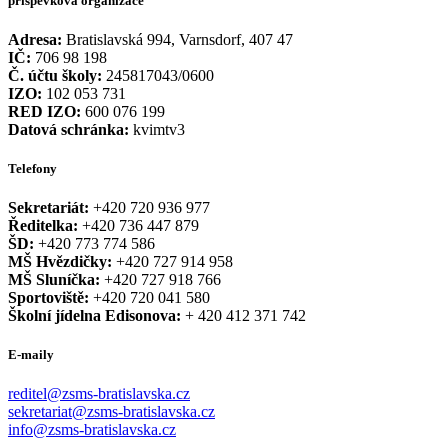
příspěvková organizace
Adresa:
Bratislavská 994, Varnsdorf, 407 47
IČ:
706 98 198
Č. účtu školy:
245817043/0600
IZO:
102 053 731
RED IZO:
600 076 199
Datová schránka:
kvimtv3
Telefony
Sekretariát:
+420 720 936 977
Ředitelka:
+420 736 447 879
ŠD:
+420 773 774 586
MŠ Hvězdičky:
+420 727 914 958
MŠ Sluníčka:
+420 727 918 766
Sportoviště:
+420 720 041 580
Školní jídelna Edisonova:
+ 420 412 371 742
E-maily
reditel@zsms-bratislavska.cz
sekretariat@zsms-bratislavska.cz
info@zsms-bratislavska.cz