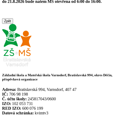
do 21.8.2026 bude našem MŠ otevřena od 6:00 do 16:00.
Zpět
Základní škola a Mateřská škola Varnsdorf, Bratislavská 994, okres Děčín,
příspěvková organizace
Adresa:
Bratislavská 994, Varnsdorf, 407 47
IČ:
706 98 198
Č. účtu školy:
245817043/0600
IZO:
102 053 731
RED IZO:
600 076 199
Datová schránka:
kvimtv3