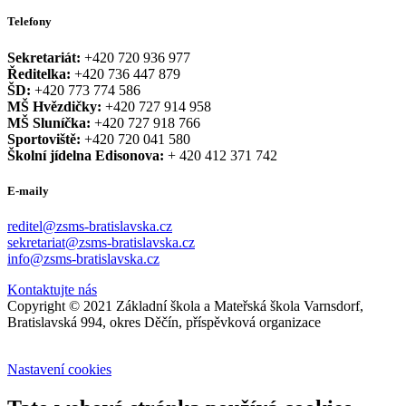
Telefony
Sekretariát:
+420 720 936 977
Ředitelka:
+420 736 447 879
ŠD:
+420 773 774 586
MŠ Hvězdičky:
+420 727 914 958
MŠ Sluníčka:
+420 727 918 766
Sportoviště:
+420 720 041 580
Školní jídelna Edisonova:
+ 420 412 371 742
E-maily
reditel@zsms-bratislavska.cz
sekretariat@zsms-bratislavska.cz
info@zsms-bratislavska.cz
Kontaktujte nás
Copyright © 2021 Základní škola a Mateřská škola Varnsdorf,
Bratislavská 994, okres Děčín, příspěvková organizace
Nastavení cookies