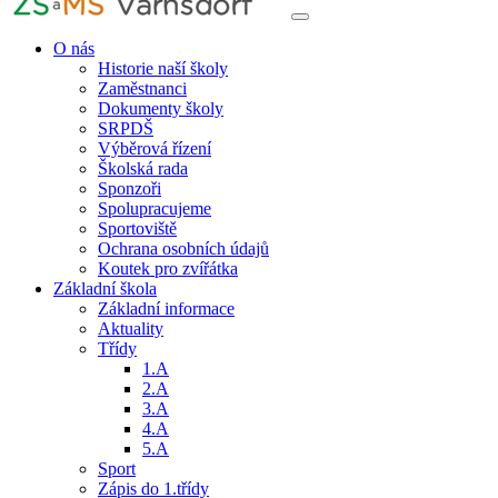
O nás
Historie naší školy
Zaměstnanci
Dokumenty školy
SRPDŠ
Výběrová řízení
Školská rada
Sponzoři
Spolupracujeme
Sportoviště
Ochrana osobních údajů
Koutek pro zvířátka
Základní škola
Základní informace
Aktuality
Třídy
1.A
2.A
3.A
4.A
5.A
Sport
Zápis do 1.třídy