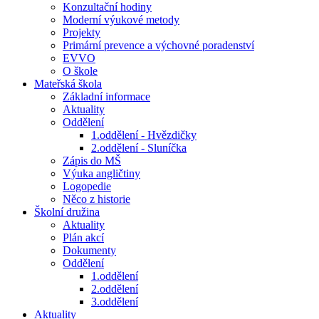
Konzultační hodiny
Moderní výukové metody
Projekty
Primární prevence a výchovné poradenství
EVVO
O škole
Mateřská škola
Základní informace
Aktuality
Oddělení
1.oddělení - Hvězdičky
2.oddělení - Sluníčka
Zápis do MŠ
Výuka angličtiny
Logopedie
Něco z historie
Školní družina
Aktuality
Plán akcí
Dokumenty
Oddělení
1.oddělení
2.oddělení
3.oddělení
Aktuality