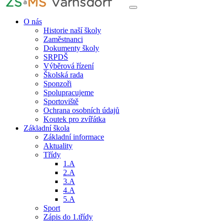
O nás
Historie naší školy
Zaměstnanci
Dokumenty školy
SRPDŠ
Výběrová řízení
Školská rada
Sponzoři
Spolupracujeme
Sportoviště
Ochrana osobních údajů
Koutek pro zvířátka
Základní škola
Základní informace
Aktuality
Třídy
1.A
2.A
3.A
4.A
5.A
Sport
Zápis do 1.třídy