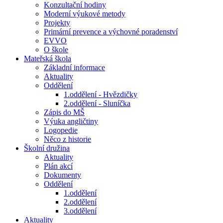
Konzultační hodiny
Moderní výukové metody
Projekty
Primární prevence a výchovné poradenství
EVVO
O škole
Mateřská škola
Základní informace
Aktuality
Oddělení
1.oddělení - Hvězdičky
2.oddělení - Sluníčka
Zápis do MŠ
Výuka angličtiny
Logopedie
Něco z historie
Školní družina
Aktuality
Plán akcí
Dokumenty
Oddělení
1.oddělení
2.oddělení
3.oddělení
Aktuality