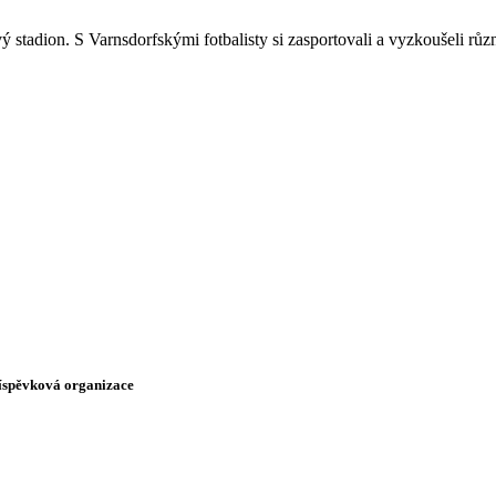
stadion. S Varnsdorfskými fotbalisty si zasportovali a vyzkoušeli růz
říspěvková organizace