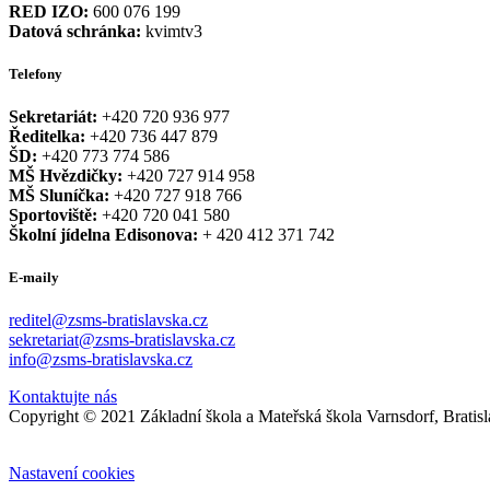
RED IZO:
600 076 199
Datová schránka:
kvimtv3
Telefony
Sekretariát:
+420 720 936 977
Ředitelka:
+420 736 447 879
ŠD:
+420 773 774 586
MŠ Hvězdičky:
+420 727 914 958
MŠ Sluníčka:
+420 727 918 766
Sportoviště:
+420 720 041 580
Školní jídelna Edisonova:
+ 420 412 371 742
E-maily
reditel@zsms-bratislavska.cz
sekretariat@zsms-bratislavska.cz
info@zsms-bratislavska.cz
Kontaktujte nás
Copyright © 2021 Základní škola a Mateřská škola Varnsdorf, Bratis
Nastavení cookies