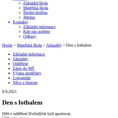
Základní škola
Mateřská škola
Školní družina
Jídelna
Kontakty
Základní informace
Kde nás najdete
Odkazy
Home
>
Mateřská škola
>
Aktuality
> Den s fotbalem
Základní informace
Aktuality
Oddělení
Zápis do MŠ
Výuka angličtiny
Logopedie
Něco z historie
8.9.2021
Den s fotbalem
Děti z oddělení Hvězdiček byli sportovat.