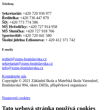
Telefony
Sekretariát:
+420 720 936 977
Ředitelka:
+420 736 447 879
ŠD:
+420 773 774 586
MŠ Hvězdičky:
+420 727 914 958
MŠ Sluníčka:
+420 727 918 766
Sportoviště:
+420 720 041 580
Školní jídelna Edisonova:
+ 420 412 371 742
E-maily
reditel@zsms-bratislavska.cz
sekretariat@zsms-bratislavska.cz
info@zsms-bratislavska.cz
Kontaktujte nás
Copyright © 2021 Základní škola a Mateřská škola Varnsdorf,
Bratislavská 994, okres Děčín, příspěvková organizace
Nastavení cookies
Tato webová stránka používá cookies