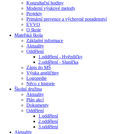
Konzultační hodiny
Moderní výukové metody
Projekty
Primární prevence a výchovné poradenství
EVVO
O škole
Mateřská škola
Základní informace
Aktuality
Oddělení
1.oddělení - Hvězdičky
2.oddělení - Sluníčka
Zápis do MŠ
Výuka angličtiny
Logopedie
Něco z historie
Školní družina
Aktuality
Plán akcí
Dokumenty
Oddělení
1.oddělení
2.oddělení
3.oddělení
Aktuality