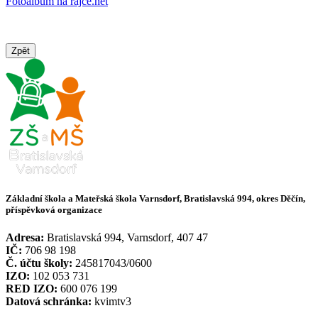
Fotoalbum na rajce.net
Zpět
Základní škola a Mateřská škola Varnsdorf, Bratislavská 994, okres Děčín,
příspěvková organizace
Adresa:
Bratislavská 994, Varnsdorf, 407 47
IČ:
706 98 198
Č. účtu školy:
245817043/0600
IZO:
102 053 731
RED IZO:
600 076 199
Datová schránka:
kvimtv3