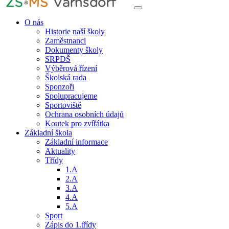
O nás
Historie naší školy
Zaměstnanci
Dokumenty školy
SRPDŠ
Výběrová řízení
Školská rada
Sponzoři
Spolupracujeme
Sportoviště
Ochrana osobních údajů
Koutek pro zvířátka
Základní škola
Základní informace
Aktuality
Třídy
1.A
2.A
3.A
4.A
5.A
Sport
Zápis do 1.třídy