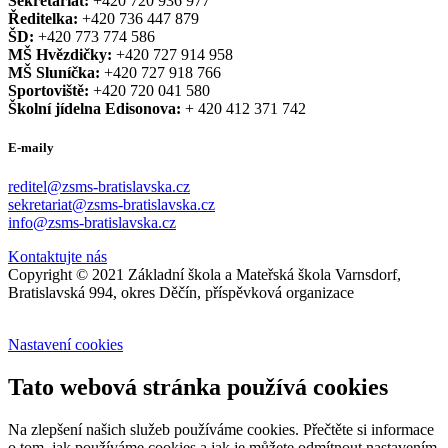
Sekretariát:
+420 720 936 977
Ředitelka:
+420 736 447 879
ŠD:
+420 773 774 586
MŠ Hvězdičky:
+420 727 914 958
MŠ Sluníčka:
+420 727 918 766
Sportoviště:
+420 720 041 580
Školní jídelna Edisonova:
+ 420 412 371 742
E-maily
reditel@zsms-bratislavska.cz
sekretariat@zsms-bratislavska.cz
info@zsms-bratislavska.cz
Kontaktujte nás
Copyright © 2021 Základní škola a Mateřská škola Varnsdorf,
Bratislavská 994, okres Děčín, příspěvková organizace
Nastavení cookies
Tato webová stránka používá cookies
Na zlepšení našich služeb používáme cookies. Přečtěte si informace
o tom, jak používáme cookies a jak je můžete odmítnout nastavením