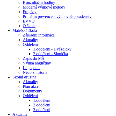
Konzultační hodiny
Moderní výukové metody
Projekty
Primární prevence a výchovné poradenství
EVVO
O škole
Mateřská škola
Základní informace
Aktuality
Oddělení
1.oddělení - Hvězdičky
2.oddělení - Sluníčka
Zápis do MŠ
Výuka angličtiny
Logopedie
Něco z historie
Školní družina
Aktuality
Plán akcí
Dokumenty
Oddělení
1.oddělení
2.oddělení
3.oddělení
Aktuality