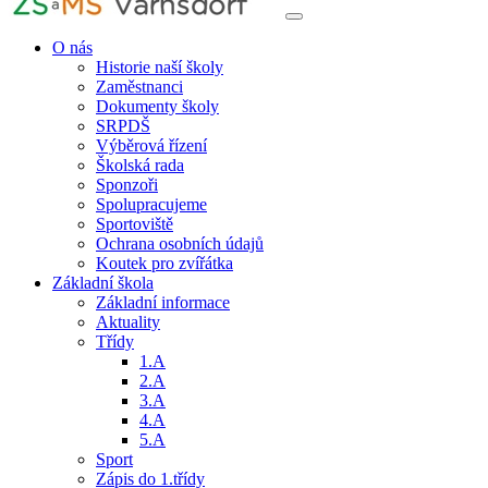
O nás
Historie naší školy
Zaměstnanci
Dokumenty školy
SRPDŠ
Výběrová řízení
Školská rada
Sponzoři
Spolupracujeme
Sportoviště
Ochrana osobních údajů
Koutek pro zvířátka
Základní škola
Základní informace
Aktuality
Třídy
1.A
2.A
3.A
4.A
5.A
Sport
Zápis do 1.třídy