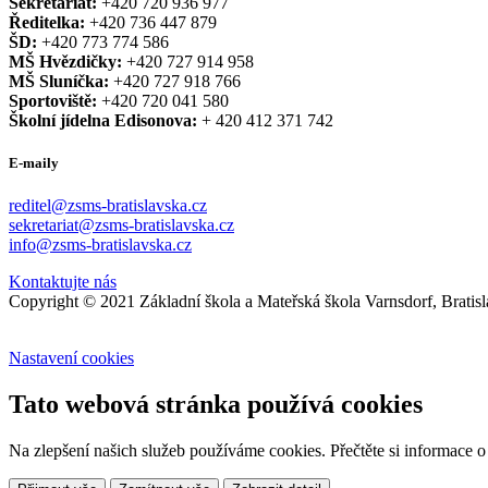
Sekretariát:
+420 720 936 977
Ředitelka:
+420 736 447 879
ŠD:
+420 773 774 586
MŠ Hvězdičky:
+420 727 914 958
MŠ Sluníčka:
+420 727 918 766
Sportoviště:
+420 720 041 580
Školní jídelna Edisonova:
+ 420 412 371 742
E-maily
reditel@zsms-bratislavska.cz
sekretariat@zsms-bratislavska.cz
info@zsms-bratislavska.cz
Kontaktujte nás
Copyright © 2021 Základní škola a Mateřská škola Varnsdorf, Bratis
Nastavení cookies
Tato webová stránka používá cookies
Na zlepšení našich služeb používáme cookies. Přečtěte si informace 