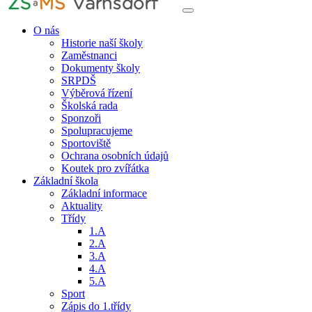
O nás
Historie naší školy
Zaměstnanci
Dokumenty školy
SRPDŠ
Výběrová řízení
Školská rada
Sponzoři
Spolupracujeme
Sportoviště
Ochrana osobních údajů
Koutek pro zvířátka
Základní škola
Základní informace
Aktuality
Třídy
1.A
2.A
3.A
4.A
5.A
Sport
Zápis do 1.třídy