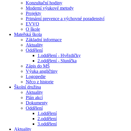
Konzultační hodiny
Moderní výukové metody
Projekty
Primární prevence a výchovné poradenství
EVVO
O škole
Mateřská škola
Základní informace
Aktuality
Oddělení
1.oddělení - Hvězdičky
2.oddělení - Sluníčka
Zápis do MŠ
Výuka angličtiny
Logopedie
Něco z historie
Školní družina
Aktuality
Plán akcí
Dokumenty
Oddělení
1.oddělení
2.oddělení
3.oddělení
Aktuality