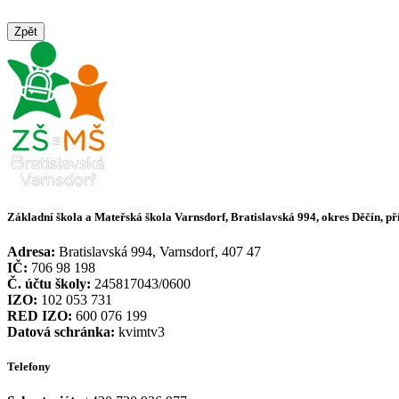
Zpět
Základní škola a Mateřská škola Varnsdorf, Bratislavská 994, okres Děčín, p
Adresa:
Bratislavská 994, Varnsdorf, 407 47
IČ:
706 98 198
Č. účtu školy:
245817043/0600
IZO:
102 053 731
RED IZO:
600 076 199
Datová schránka:
kvimtv3
Telefony