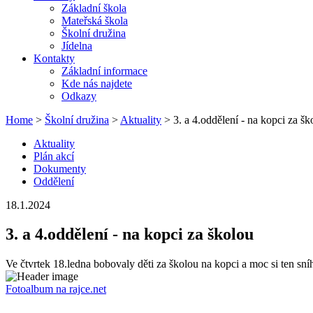
Základní škola
Mateřská škola
Školní družina
Jídelna
Kontakty
Základní informace
Kde nás najdete
Odkazy
Home
>
Školní družina
>
Aktuality
> 3. a 4.oddělení - na kopci za šk
Aktuality
Plán akcí
Dokumenty
Oddělení
18.1.2024
3. a 4.oddělení - na kopci za školou
Ve čtvrtek 18.ledna bobovaly děti za školou na kopci a moc si ten sníh
Fotoalbum na rajce.net