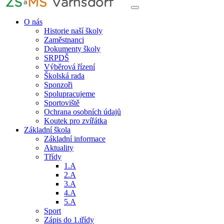
O nás
Historie naší školy
Zaměstnanci
Dokumenty školy
SRPDŠ
Výběrová řízení
Školská rada
Sponzoři
Spolupracujeme
Sportoviště
Ochrana osobních údajů
Koutek pro zvířátka
Základní škola
Základní informace
Aktuality
Třídy
1.A
2.A
3.A
4.A
5.A
Sport
Zápis do 1.třídy