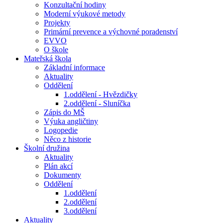
Konzultační hodiny
Moderní výukové metody
Projekty
Primární prevence a výchovné poradenství
EVVO
O škole
Mateřská škola
Základní informace
Aktuality
Oddělení
1.oddělení - Hvězdičky
2.oddělení - Sluníčka
Zápis do MŠ
Výuka angličtiny
Logopedie
Něco z historie
Školní družina
Aktuality
Plán akcí
Dokumenty
Oddělení
1.oddělení
2.oddělení
3.oddělení
Aktuality