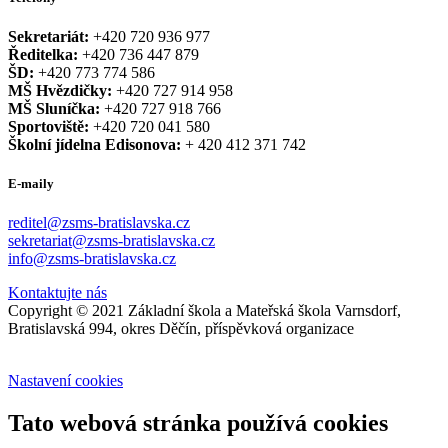
Sekretariát:
+420 720 936 977
Ředitelka:
+420 736 447 879
ŠD:
+420 773 774 586
MŠ Hvězdičky:
+420 727 914 958
MŠ Sluníčka:
+420 727 918 766
Sportoviště:
+420 720 041 580
Školní jídelna Edisonova:
+ 420 412 371 742
E-maily
reditel@zsms-bratislavska.cz
sekretariat@zsms-bratislavska.cz
info@zsms-bratislavska.cz
Kontaktujte nás
Copyright © 2021 Základní škola a Mateřská škola Varnsdorf,
Bratislavská 994, okres Děčín, příspěvková organizace
Nastavení cookies
Tato webová stránka používá cookies