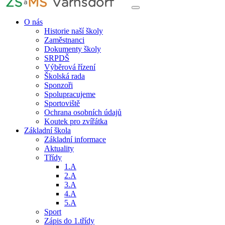
O nás
Historie naší školy
Zaměstnanci
Dokumenty školy
SRPDŠ
Výběrová řízení
Školská rada
Sponzoři
Spolupracujeme
Sportoviště
Ochrana osobních údajů
Koutek pro zvířátka
Základní škola
Základní informace
Aktuality
Třídy
1.A
2.A
3.A
4.A
5.A
Sport
Zápis do 1.třídy