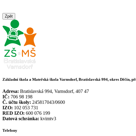
Zpět
Základní škola a Mateřská škola Varnsdorf, Bratislavská 994, okres Děčín, p
Adresa:
Bratislavská 994, Varnsdorf, 407 47
IČ:
706 98 198
Č. účtu školy:
245817043/0600
IZO:
102 053 731
RED IZO:
600 076 199
Datová schránka:
kvimtv3
Telefony