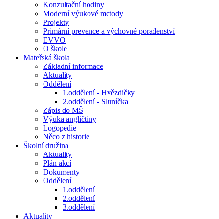
Konzultační hodiny
Moderní výukové metody
Projekty
Primární prevence a výchovné poradenství
EVVO
O škole
Mateřská škola
Základní informace
Aktuality
Oddělení
1.oddělení - Hvězdičky
2.oddělení - Sluníčka
Zápis do MŠ
Výuka angličtiny
Logopedie
Něco z historie
Školní družina
Aktuality
Plán akcí
Dokumenty
Oddělení
1.oddělení
2.oddělení
3.oddělení
Aktuality