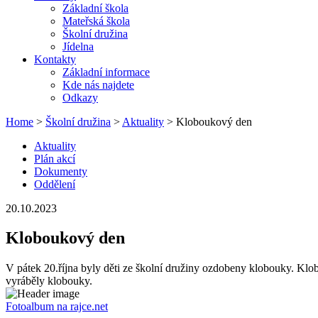
Základní škola
Mateřská škola
Školní družina
Jídelna
Kontakty
Základní informace
Kde nás najdete
Odkazy
Home
>
Školní družina
>
Aktuality
> Kloboukový den
Aktuality
Plán akcí
Dokumenty
Oddělení
20.10.2023
Kloboukový den
V pátek 20.října byly děti ze školní družiny ozdobeny klobouky. Kl
vyráběly klobouky.
Fotoalbum na rajce.net