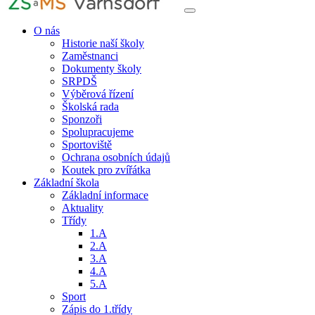
O nás
Historie naší školy
Zaměstnanci
Dokumenty školy
SRPDŠ
Výběrová řízení
Školská rada
Sponzoři
Spolupracujeme
Sportoviště
Ochrana osobních údajů
Koutek pro zvířátka
Základní škola
Základní informace
Aktuality
Třídy
1.A
2.A
3.A
4.A
5.A
Sport
Zápis do 1.třídy