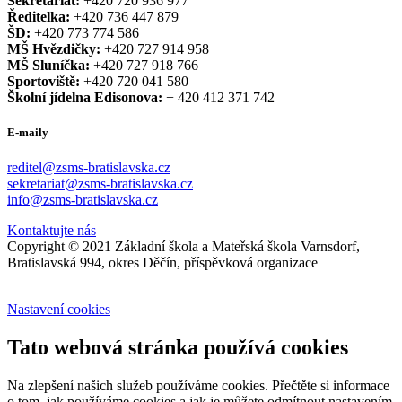
Sekretariát:
+420 720 936 977
Ředitelka:
+420 736 447 879
ŠD:
+420 773 774 586
MŠ Hvězdičky:
+420 727 914 958
MŠ Sluníčka:
+420 727 918 766
Sportoviště:
+420 720 041 580
Školní jídelna Edisonova:
+ 420 412 371 742
E-maily
reditel@zsms-bratislavska.cz
sekretariat@zsms-bratislavska.cz
info@zsms-bratislavska.cz
Kontaktujte nás
Copyright © 2021 Základní škola a Mateřská škola Varnsdorf,
Bratislavská 994, okres Děčín, příspěvková organizace
Nastavení cookies
Tato webová stránka používá cookies
Na zlepšení našich služeb používáme cookies. Přečtěte si informace
o tom, jak používáme cookies a jak je můžete odmítnout nastavením