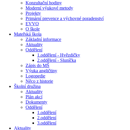
Konzultační hodiny
Moderní výukové metody
Projekty
Primární prevence a výchovné poradenství
EVVO
O škole
Mateřská škola
Základní informace
Aktuality
Oddělení
1.oddělení - Hvězdičky
2.oddělení - Sluníčka
Zápis do MŠ
Výuka angličtiny
Logopedie
Něco z historie
Školní družina
Aktuality
Plán akcí
Dokumenty
Oddělení
1.oddělení
2.oddělení
3.oddělení
Aktuality