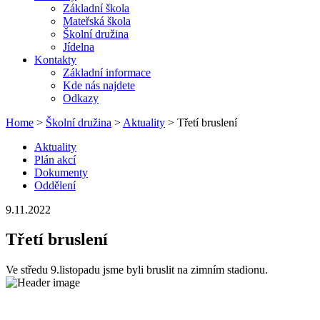
Základní škola
Mateřská škola
Školní družina
Jídelna
Kontakty
Základní informace
Kde nás najdete
Odkazy
Home
>
Školní družina
>
Aktuality
> Třetí bruslení
Aktuality
Plán akcí
Dokumenty
Oddělení
9.11.2022
Třetí bruslení
Ve středu 9.listopadu jsme byli bruslit na zimním stadionu.