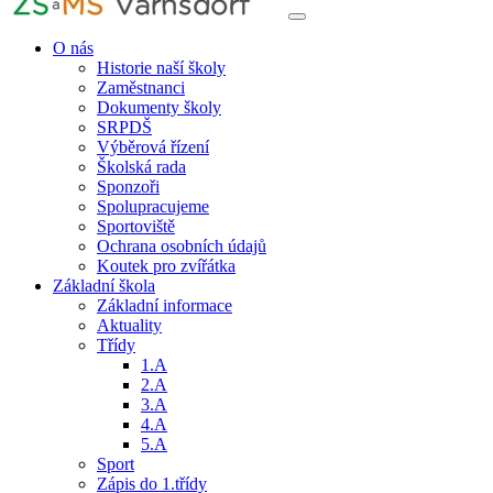
O nás
Historie naší školy
Zaměstnanci
Dokumenty školy
SRPDŠ
Výběrová řízení
Školská rada
Sponzoři
Spolupracujeme
Sportoviště
Ochrana osobních údajů
Koutek pro zvířátka
Základní škola
Základní informace
Aktuality
Třídy
1.A
2.A
3.A
4.A
5.A
Sport
Zápis do 1.třídy