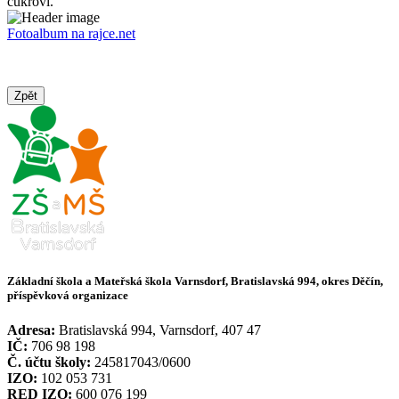
cukroví.
Fotoalbum na rajce.net
Zpět
Základní škola a Mateřská škola Varnsdorf, Bratislavská 994, okres Děčín,
příspěvková organizace
Adresa:
Bratislavská 994, Varnsdorf, 407 47
IČ:
706 98 198
Č. účtu školy:
245817043/0600
IZO:
102 053 731
RED IZO:
600 076 199