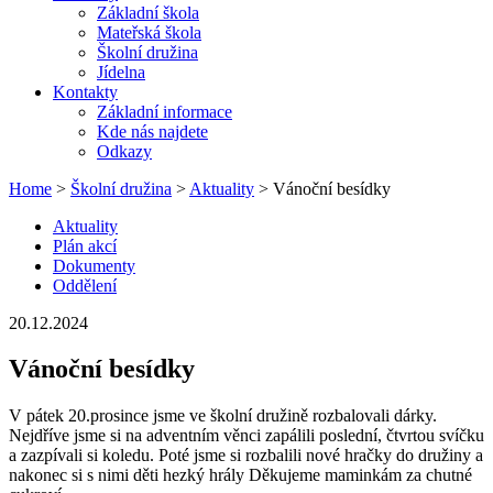
Základní škola
Mateřská škola
Školní družina
Jídelna
Kontakty
Základní informace
Kde nás najdete
Odkazy
Home
>
Školní družina
>
Aktuality
> Vánoční besídky
Aktuality
Plán akcí
Dokumenty
Oddělení
20.12.2024
Vánoční besídky
V pátek 20.prosince jsme ve školní družině rozbalovali dárky.
Nejdříve jsme si na adventním věnci zapálili poslední, čtvrtou svíčku
a zazpívali si koledu. Poté jsme si rozbalili nové hračky do družiny a
nakonec si s nimi děti hezký hrály Děkujeme maminkám za chutné