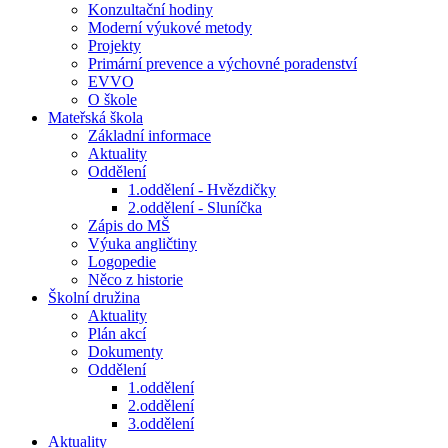
Konzultační hodiny
Moderní výukové metody
Projekty
Primární prevence a výchovné poradenství
EVVO
O škole
Mateřská škola
Základní informace
Aktuality
Oddělení
1.oddělení - Hvězdičky
2.oddělení - Sluníčka
Zápis do MŠ
Výuka angličtiny
Logopedie
Něco z historie
Školní družina
Aktuality
Plán akcí
Dokumenty
Oddělení
1.oddělení
2.oddělení
3.oddělení
Aktuality