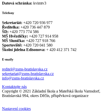
Datová schránka:
kvimtv3
Telefony
Sekretariát:
+420 720 936 977
Ředitelka:
+420 736 447 879
ŠD:
+420 773 774 586
MŠ Hvězdičky:
+420 727 914 958
MŠ Sluníčka:
+420 727 918 766
Sportoviště:
+420 720 041 580
Školní jídelna Edisonova:
+ 420 412 371 742
E-maily
reditel@zsms-bratislavska.cz
sekretariat@zsms-bratislavska.cz
info@zsms-bratislavska.cz
Kontaktujte nás
Copyright © 2021 Základní škola a Mateřská škola Varnsdorf,
Bratislavská 994, okres Děčín, příspěvková organizace
Nastavení cookies