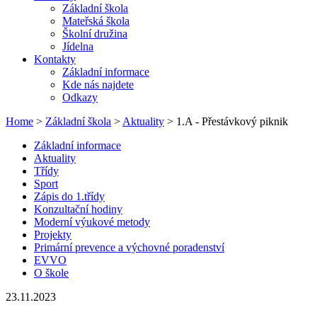
Základní škola
Mateřská škola
Školní družina
Jídelna
Kontakty
Základní informace
Kde nás najdete
Odkazy
Home
>
Základní škola
>
Aktuality
> 1.A - Přestávkový piknik
Základní informace
Aktuality
Třídy
Sport
Zápis do 1.třídy
Konzultační hodiny
Moderní výukové metody
Projekty
Primární prevence a výchovné poradenství
EVVO
O škole
23.11.2023