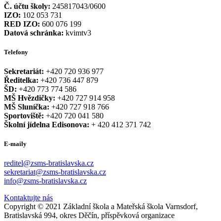
Č. účtu školy:
245817043/0600
IZO:
102 053 731
RED IZO:
600 076 199
Datová schránka:
kvimtv3
Telefony
Sekretariát:
+420 720 936 977
Ředitelka:
+420 736 447 879
ŠD:
+420 773 774 586
MŠ Hvězdičky:
+420 727 914 958
MŠ Sluníčka:
+420 727 918 766
Sportoviště:
+420 720 041 580
Školní jídelna Edisonova:
+ 420 412 371 742
E-maily
reditel@zsms-bratislavska.cz
sekretariat@zsms-bratislavska.cz
info@zsms-bratislavska.cz
Kontaktujte nás
Copyright © 2021 Základní škola a Mateřská škola Varnsdorf,
Bratislavská 994, okres Děčín, příspěvková organizace