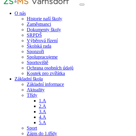
O nás
Historie naší školy
Zaměstnanci
Dokumenty školy
SRPDŠ
Výběrová řízení
Školská rada
Sponzoři
Spolupracujeme
Sportoviště
Ochrana osobních údajů
Koutek pro zvířátka
Základní škola
Základní informace
Aktuality
Třídy
1.A
2.A
3.A
4.A
5.A
Sport
Zápis do 1.třídy