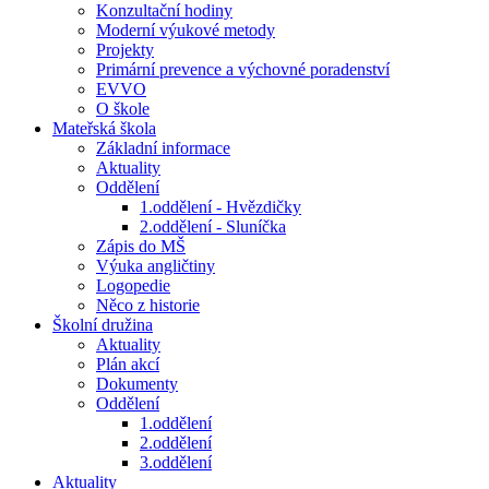
Konzultační hodiny
Moderní výukové metody
Projekty
Primární prevence a výchovné poradenství
EVVO
O škole
Mateřská škola
Základní informace
Aktuality
Oddělení
1.oddělení - Hvězdičky
2.oddělení - Sluníčka
Zápis do MŠ
Výuka angličtiny
Logopedie
Něco z historie
Školní družina
Aktuality
Plán akcí
Dokumenty
Oddělení
1.oddělení
2.oddělení
3.oddělení
Aktuality