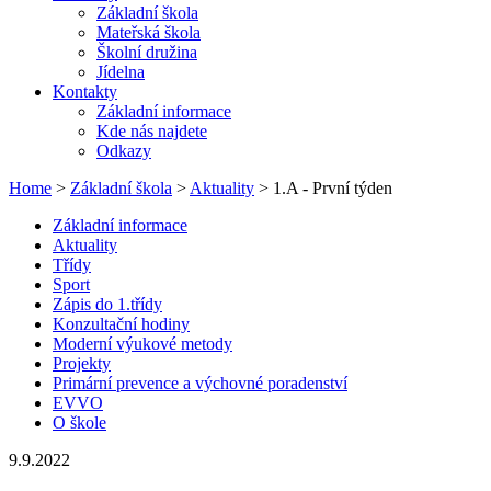
Základní škola
Mateřská škola
Školní družina
Jídelna
Kontakty
Základní informace
Kde nás najdete
Odkazy
Home
>
Základní škola
>
Aktuality
> 1.A - První týden
Základní informace
Aktuality
Třídy
Sport
Zápis do 1.třídy
Konzultační hodiny
Moderní výukové metody
Projekty
Primární prevence a výchovné poradenství
EVVO
O škole
9.9.2022