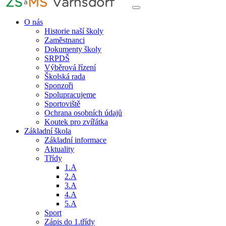
O nás
Historie naší školy
Zaměstnanci
Dokumenty školy
SRPDŠ
Výběrová řízení
Školská rada
Sponzoři
Spolupracujeme
Sportoviště
Ochrana osobních údajů
Koutek pro zvířátka
Základní škola
Základní informace
Aktuality
Třídy
1.A
2.A
3.A
4.A
5.A
Sport
Zápis do 1.třídy