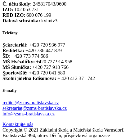
Č. účtu školy:
245817043/0600
IZO:
102 053 731
RED IZO:
600 076 199
Datová schránka:
kvimtv3
Telefony
Sekretariát:
+420 720 936 977
Ředitelka:
+420 736 447 879
ŠD:
+420 773 774 586
MŠ Hvězdičky:
+420 727 914 958
MŠ Sluníčka:
+420 727 918 766
Sportoviště:
+420 720 041 580
Školní jídelna Edisonova:
+ 420 412 371 742
E-maily
reditel@zsms-bratislavska.cz
sekretariat@zsms-bratislavska.cz
info@zsms-bratislavska.cz
Kontaktujte nás
Copyright © 2021 Základní škola a Mateřská škola Varnsdorf,
Bratislavská 994, okres Děčín, příspěvková organizace