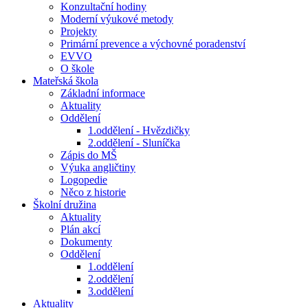
Konzultační hodiny
Moderní výukové metody
Projekty
Primární prevence a výchovné poradenství
EVVO
O škole
Mateřská škola
Základní informace
Aktuality
Oddělení
1.oddělení - Hvězdičky
2.oddělení - Sluníčka
Zápis do MŠ
Výuka angličtiny
Logopedie
Něco z historie
Školní družina
Aktuality
Plán akcí
Dokumenty
Oddělení
1.oddělení
2.oddělení
3.oddělení
Aktuality