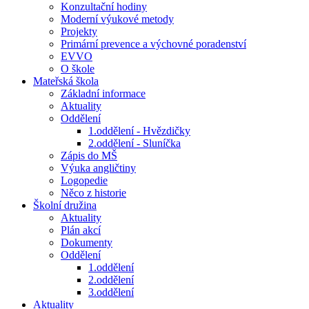
Konzultační hodiny
Moderní výukové metody
Projekty
Primární prevence a výchovné poradenství
EVVO
O škole
Mateřská škola
Základní informace
Aktuality
Oddělení
1.oddělení - Hvězdičky
2.oddělení - Sluníčka
Zápis do MŠ
Výuka angličtiny
Logopedie
Něco z historie
Školní družina
Aktuality
Plán akcí
Dokumenty
Oddělení
1.oddělení
2.oddělení
3.oddělení
Aktuality