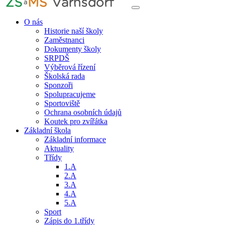
O nás
Historie naší školy
Zaměstnanci
Dokumenty školy
SRPDŠ
Výběrová řízení
Školská rada
Sponzoři
Spolupracujeme
Sportoviště
Ochrana osobních údajů
Koutek pro zvířátka
Základní škola
Základní informace
Aktuality
Třídy
1.A
2.A
3.A
4.A
5.A
Sport
Zápis do 1.třídy