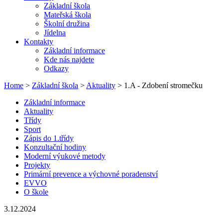
Základní škola
Mateřská škola
Školní družina
Jídelna
Kontakty
Základní informace
Kde nás najdete
Odkazy
Home
>
Základní škola
>
Aktuality
> 1.A - Zdobení stromečku
Základní informace
Aktuality
Třídy
Sport
Zápis do 1.třídy
Konzultační hodiny
Moderní výukové metody
Projekty
Primární prevence a výchovné poradenství
EVVO
O škole
3.12.2024