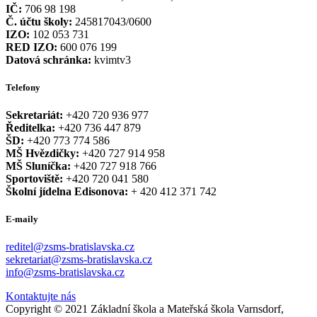
IČ:
706 98 198
Č. účtu školy:
245817043/0600
IZO:
102 053 731
RED IZO:
600 076 199
Datová schránka:
kvimtv3
Telefony
Sekretariát:
+420 720 936 977
Ředitelka:
+420 736 447 879
ŠD:
+420 773 774 586
MŠ Hvězdičky:
+420 727 914 958
MŠ Sluníčka:
+420 727 918 766
Sportoviště:
+420 720 041 580
Školní jídelna Edisonova:
+ 420 412 371 742
E-maily
reditel@zsms-bratislavska.cz
sekretariat@zsms-bratislavska.cz
info@zsms-bratislavska.cz
Kontaktujte nás
Copyright © 2021 Základní škola a Mateřská škola Varnsdorf,