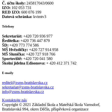
Č. účtu školy:
245817043/0600
IZO:
102 053 731
RED IZO:
600 076 199
Datová schránka:
kvimtv3
Telefony
Sekretariát:
+420 720 936 977
Ředitelka:
+420 736 447 879
ŠD:
+420 773 774 586
MŠ Hvězdičky:
+420 727 914 958
MŠ Sluníčka:
+420 727 918 766
Sportoviště:
+420 720 041 580
Školní jídelna Edisonova:
+ 420 412 371 742
E-maily
reditel@zsms-bratislavska.cz
sekretariat@zsms-bratislavska.cz
info@zsms-bratislavska.cz
Kontaktujte nás
Copyright © 2021 Základní škola a Mateřská škola Varnsdorf,
Bratislavská 994, okres Děčín, příspěvková organizace