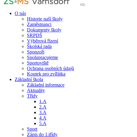
O nás
Historie naší školy
Zaměstnanci
Dokumenty školy
SRPDŠ
Výběrová řízení
Školská rada
Sponzoři
Spolupracujeme
Sportoviště
Ochrana osobních údajů
Koutek pro zvířátka
Základní škola
Základní informace
Aktuality
Třídy
1.A
2.A
3.A
4.A
5.A
Sport
Zápis do 1.třídy