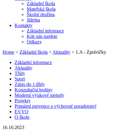
Základní škola
Mateřská škola
Školní družina
Jídelna
Kontakty
Základní informace
Kde nás najdete
Odkazy
Home
>
Základní škola
>
Aktuality
> 1.A - Zprávičky
Základní informace
Aktuality
Třídy
Sport
Zápis do 1.třídy
Konzultační hodiny
Moderní výukové metody
Projekty
Primární prevence a výchovné poradenství
EVVO
O škole
16.10.2023