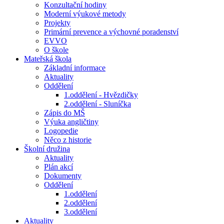
Konzultační hodiny
Moderní výukové metody
Projekty
Primární prevence a výchovné poradenství
EVVO
O škole
Mateřská škola
Základní informace
Aktuality
Oddělení
1.oddělení - Hvězdičky
2.oddělení - Sluníčka
Zápis do MŠ
Výuka angličtiny
Logopedie
Něco z historie
Školní družina
Aktuality
Plán akcí
Dokumenty
Oddělení
1.oddělení
2.oddělení
3.oddělení
Aktuality