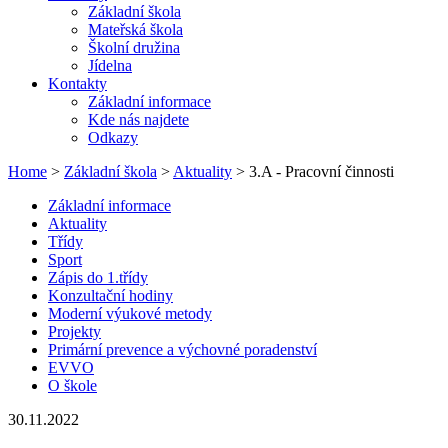
Základní škola
Mateřská škola
Školní družina
Jídelna
Kontakty
Základní informace
Kde nás najdete
Odkazy
Home
>
Základní škola
>
Aktuality
> 3.A - Pracovní činnosti
Základní informace
Aktuality
Třídy
Sport
Zápis do 1.třídy
Konzultační hodiny
Moderní výukové metody
Projekty
Primární prevence a výchovné poradenství
EVVO
O škole
30.11.2022