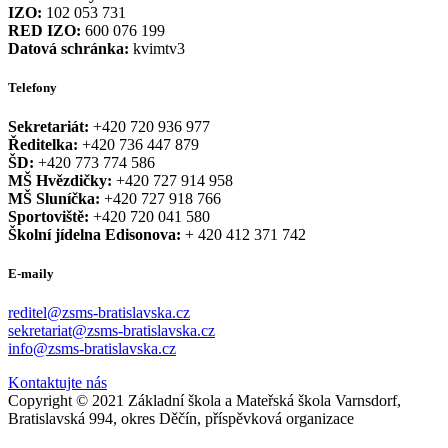
IZO:
102 053 731
RED IZO:
600 076 199
Datová schránka:
kvimtv3
Telefony
Sekretariát:
+420 720 936 977
Ředitelka:
+420 736 447 879
ŠD:
+420 773 774 586
MŠ Hvězdičky:
+420 727 914 958
MŠ Sluníčka:
+420 727 918 766
Sportoviště:
+420 720 041 580
Školní jídelna Edisonova:
+ 420 412 371 742
E-maily
reditel@zsms-bratislavska.cz
sekretariat@zsms-bratislavska.cz
info@zsms-bratislavska.cz
Kontaktujte nás
Copyright © 2021 Základní škola a Mateřská škola Varnsdorf,
Bratislavská 994, okres Děčín, příspěvková organizace