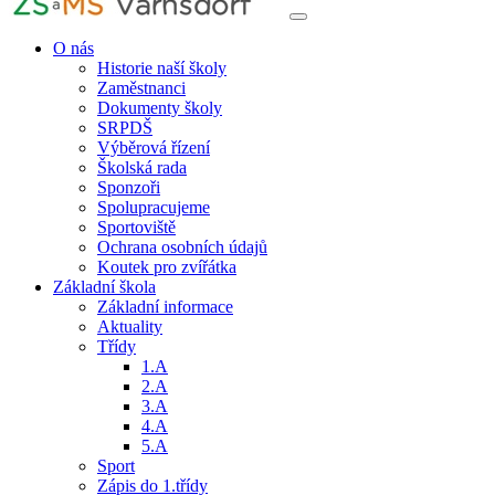
O nás
Historie naší školy
Zaměstnanci
Dokumenty školy
SRPDŠ
Výběrová řízení
Školská rada
Sponzoři
Spolupracujeme
Sportoviště
Ochrana osobních údajů
Koutek pro zvířátka
Základní škola
Základní informace
Aktuality
Třídy
1.A
2.A
3.A
4.A
5.A
Sport
Zápis do 1.třídy