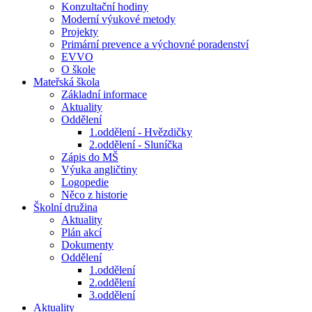
Konzultační hodiny
Moderní výukové metody
Projekty
Primární prevence a výchovné poradenství
EVVO
O škole
Mateřská škola
Základní informace
Aktuality
Oddělení
1.oddělení - Hvězdičky
2.oddělení - Sluníčka
Zápis do MŠ
Výuka angličtiny
Logopedie
Něco z historie
Školní družina
Aktuality
Plán akcí
Dokumenty
Oddělení
1.oddělení
2.oddělení
3.oddělení
Aktuality