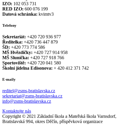
IZO:
102 053 731
RED IZO:
600 076 199
Datová schránka:
kvimtv3
Telefony
Sekretariát:
+420 720 936 977
Ředitelka:
+420 736 447 879
ŠD:
+420 773 774 586
MŠ Hvězdičky:
+420 727 914 958
MŠ Sluníčka:
+420 727 918 766
Sportoviště:
+420 720 041 580
Školní jídelna Edisonova:
+ 420 412 371 742
E-maily
reditel@zsms-bratislavska.cz
sekretariat@zsms-bratislavska.cz
info@zsms-bratislavska.cz
Kontaktujte nás
Copyright © 2021 Základní škola a Mateřská škola Varnsdorf,
Bratislavská 994, okres Děčín, příspěvková organizace