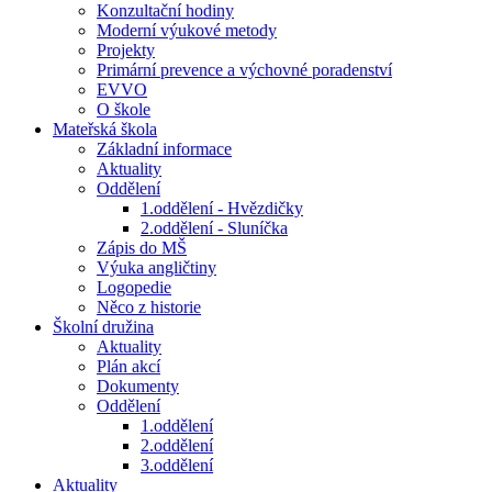
Konzultační hodiny
Moderní výukové metody
Projekty
Primární prevence a výchovné poradenství
EVVO
O škole
Mateřská škola
Základní informace
Aktuality
Oddělení
1.oddělení - Hvězdičky
2.oddělení - Sluníčka
Zápis do MŠ
Výuka angličtiny
Logopedie
Něco z historie
Školní družina
Aktuality
Plán akcí
Dokumenty
Oddělení
1.oddělení
2.oddělení
3.oddělení
Aktuality