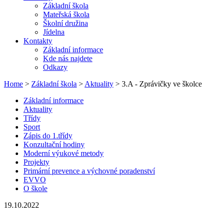
Základní škola
Mateřská škola
Školní družina
Jídelna
Kontakty
Základní informace
Kde nás najdete
Odkazy
Home
>
Základní škola
>
Aktuality
> 3.A - Zprávičky ve školce
Základní informace
Aktuality
Třídy
Sport
Zápis do 1.třídy
Konzultační hodiny
Moderní výukové metody
Projekty
Primární prevence a výchovné poradenství
EVVO
O škole
19.10.2022