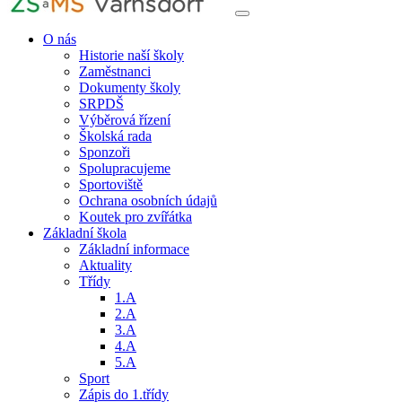
O nás
Historie naší školy
Zaměstnanci
Dokumenty školy
SRPDŠ
Výběrová řízení
Školská rada
Sponzoři
Spolupracujeme
Sportoviště
Ochrana osobních údajů
Koutek pro zvířátka
Základní škola
Základní informace
Aktuality
Třídy
1.A
2.A
3.A
4.A
5.A
Sport
Zápis do 1.třídy