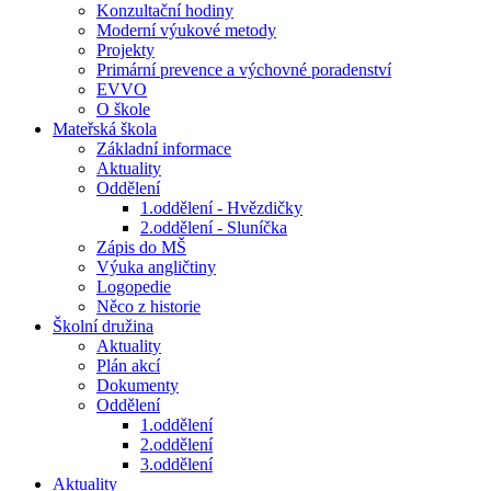
Konzultační hodiny
Moderní výukové metody
Projekty
Primární prevence a výchovné poradenství
EVVO
O škole
Mateřská škola
Základní informace
Aktuality
Oddělení
1.oddělení - Hvězdičky
2.oddělení - Sluníčka
Zápis do MŠ
Výuka angličtiny
Logopedie
Něco z historie
Školní družina
Aktuality
Plán akcí
Dokumenty
Oddělení
1.oddělení
2.oddělení
3.oddělení
Aktuality