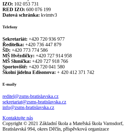
IZO:
102 053 731
RED IZO:
600 076 199
Datová schránka:
kvimtv3
Telefony
Sekretariát:
+420 720 936 977
Ředitelka:
+420 736 447 879
ŠD:
+420 773 774 586
MŠ Hvězdičky:
+420 727 914 958
MŠ Sluníčka:
+420 727 918 766
Sportoviště:
+420 720 041 580
Školní jídelna Edisonova:
+ 420 412 371 742
E-maily
reditel@zsms-bratislavska.cz
sekretariat@zsms-bratislavska.cz
info@zsms-bratislavska.cz
Kontaktujte nás
Copyright © 2021 Základní škola a Mateřská škola Varnsdorf,
Bratislavská 994, okres Děčín, příspěvková organizace