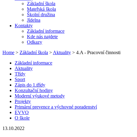
Základní škola
Mateřská škola
Školní družina
Jídelna
Kontakty
Základní informace
Kde nás najdete
Odkazy
Home
>
Základní škola
>
Aktuality
> 4.A - Pracovní činnosti
Základní informace
Aktuality
Třídy
Sport
Zápis do 1.třídy
Konzultační hodiny
Moderní výukové metody
Projekty
Primární prevence a výchovné poradenství
EVVO
O škole
13.10.2022