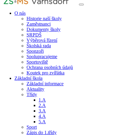
O nás
Historie naší školy
Zaměstnanci
Dokumenty školy
SRPDŠ
Výběrová řízení
Školská rada
Sponzoři
Spolupracujeme
Sportoviště
Ochrana osobních údajů
Koutek pro zvířátka
Základní škola
Základní informace
Aktuality
Třídy
1.A
2.A
3.A
4.A
5.A
Sport
Zápis do 1.třídy