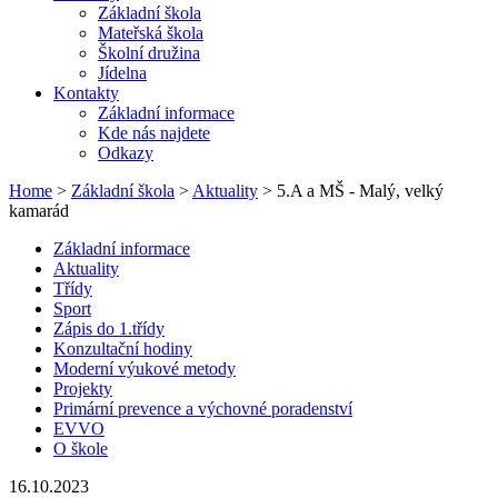
Základní škola
Mateřská škola
Školní družina
Jídelna
Kontakty
Základní informace
Kde nás najdete
Odkazy
Home
>
Základní škola
>
Aktuality
> 5.A a MŠ - Malý, velký
kamarád
Základní informace
Aktuality
Třídy
Sport
Zápis do 1.třídy
Konzultační hodiny
Moderní výukové metody
Projekty
Primární prevence a výchovné poradenství
EVVO
O škole
16.10.2023