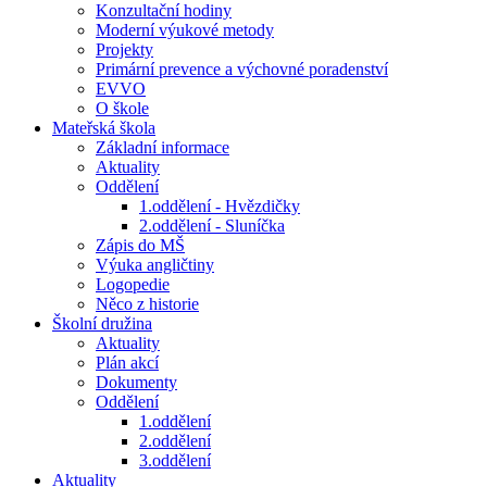
Konzultační hodiny
Moderní výukové metody
Projekty
Primární prevence a výchovné poradenství
EVVO
O škole
Mateřská škola
Základní informace
Aktuality
Oddělení
1.oddělení - Hvězdičky
2.oddělení - Sluníčka
Zápis do MŠ
Výuka angličtiny
Logopedie
Něco z historie
Školní družina
Aktuality
Plán akcí
Dokumenty
Oddělení
1.oddělení
2.oddělení
3.oddělení
Aktuality