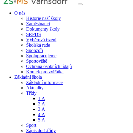
O nás
Historie naší školy
Zaměstnanci
Dokumenty školy
SRPDŠ
Výběrová řízení
Školská rada
Sponzoři
Spolupracujeme
Sportoviště
Ochrana osobních údajů
Koutek pro zvířátka
Základní škola
Základní informace
Aktuality
Třídy
1.A
2.A
3.A
4.A
5.A
Sport
Zápis do 1.třídy