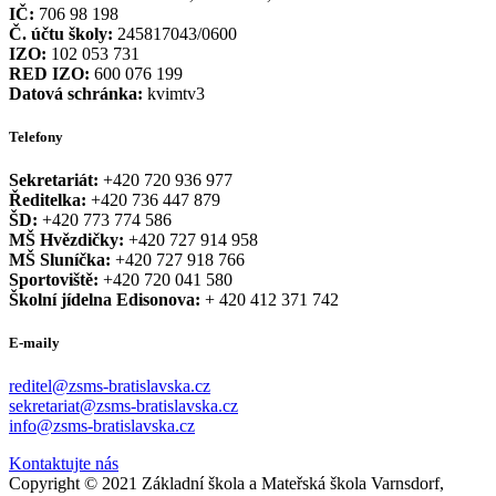
IČ:
706 98 198
Č. účtu školy:
245817043/0600
IZO:
102 053 731
RED IZO:
600 076 199
Datová schránka:
kvimtv3
Telefony
Sekretariát:
+420 720 936 977
Ředitelka:
+420 736 447 879
ŠD:
+420 773 774 586
MŠ Hvězdičky:
+420 727 914 958
MŠ Sluníčka:
+420 727 918 766
Sportoviště:
+420 720 041 580
Školní jídelna Edisonova:
+ 420 412 371 742
E-maily
reditel@zsms-bratislavska.cz
sekretariat@zsms-bratislavska.cz
info@zsms-bratislavska.cz
Kontaktujte nás
Copyright © 2021 Základní škola a Mateřská škola Varnsdorf,