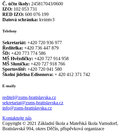
Č. účtu školy:
245817043/0600
IZO:
102 053 731
RED IZO:
600 076 199
Datová schránka:
kvimtv3
Telefony
Sekretariát:
+420 720 936 977
Ředitelka:
+420 736 447 879
ŠD:
+420 773 774 586
MŠ Hvězdičky:
+420 727 914 958
MŠ Sluníčka:
+420 727 918 766
Sportoviště:
+420 720 041 580
Školní jídelna Edisonova:
+ 420 412 371 742
E-maily
reditel@zsms-bratislavska.cz
sekretariat@zsms-bratislavska.cz
info@zsms-bratislavska.cz
Kontaktujte nás
Copyright © 2021 Základní škola a Mateřská škola Varnsdorf,
Bratislavská 994, okres Děčín, příspěvková organizace