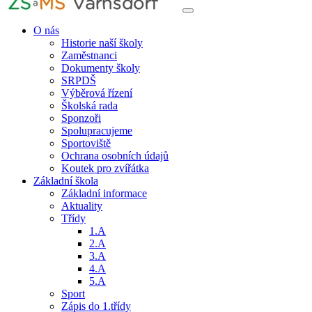
O nás
Historie naší školy
Zaměstnanci
Dokumenty školy
SRPDŠ
Výběrová řízení
Školská rada
Sponzoři
Spolupracujeme
Sportoviště
Ochrana osobních údajů
Koutek pro zvířátka
Základní škola
Základní informace
Aktuality
Třídy
1.A
2.A
3.A
4.A
5.A
Sport
Zápis do 1.třídy