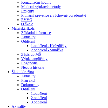
Konzultační hodiny
Moderní výukové metody
Projekty
Primární prevence a výchovné poradenství
EVVO
O škole
Mateřská škola
Základní informace
Aktuality
Oddělení
1.oddělení - Hvězdičky
2.oddělení - Sluníčka
Zápis do MŠ
Výuka angličtiny
Logopedie
Něco z historie
Školní družina
Aktuality
Plán akcí
Dokumenty
Oddělení
1.oddělení
2.oddělení
3.oddělení
Aktuality