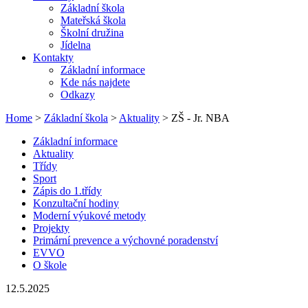
Základní škola
Mateřská škola
Školní družina
Jídelna
Kontakty
Základní informace
Kde nás najdete
Odkazy
Home
>
Základní škola
>
Aktuality
> ZŠ - Jr. NBA
Základní informace
Aktuality
Třídy
Sport
Zápis do 1.třídy
Konzultační hodiny
Moderní výukové metody
Projekty
Primární prevence a výchovné poradenství
EVVO
O škole
12.5.2025