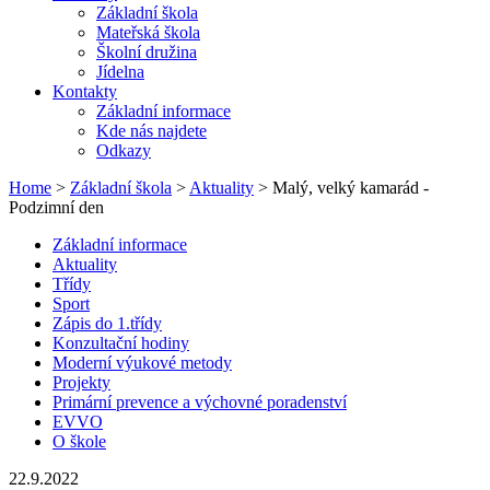
Základní škola
Mateřská škola
Školní družina
Jídelna
Kontakty
Základní informace
Kde nás najdete
Odkazy
Home
>
Základní škola
>
Aktuality
> Malý, velký kamarád -
Podzimní den
Základní informace
Aktuality
Třídy
Sport
Zápis do 1.třídy
Konzultační hodiny
Moderní výukové metody
Projekty
Primární prevence a výchovné poradenství
EVVO
O škole
22.9.2022