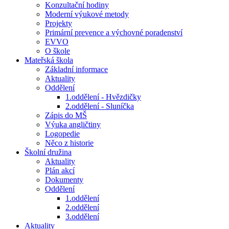
Konzultační hodiny
Moderní výukové metody
Projekty
Primární prevence a výchovné poradenství
EVVO
O škole
Mateřská škola
Základní informace
Aktuality
Oddělení
1.oddělení - Hvězdičky
2.oddělení - Sluníčka
Zápis do MŠ
Výuka angličtiny
Logopedie
Něco z historie
Školní družina
Aktuality
Plán akcí
Dokumenty
Oddělení
1.oddělení
2.oddělení
3.oddělení
Aktuality