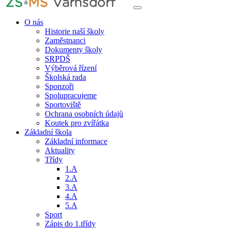
O nás
Historie naší školy
Zaměstnanci
Dokumenty školy
SRPDŠ
Výběrová řízení
Školská rada
Sponzoři
Spolupracujeme
Sportoviště
Ochrana osobních údajů
Koutek pro zvířátka
Základní škola
Základní informace
Aktuality
Třídy
1.A
2.A
3.A
4.A
5.A
Sport
Zápis do 1.třídy