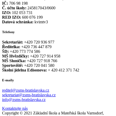
IČ:
706 98 198
Č. účtu školy:
245817043/0600
IZO:
102 053 731
RED IZO:
600 076 199
Datová schránka:
kvimtv3
Telefony
Sekretariát:
+420 720 936 977
Ředitelka:
+420 736 447 879
ŠD:
+420 773 774 586
MŠ Hvězdičky:
+420 727 914 958
MŠ Sluníčka:
+420 727 918 766
Sportoviště:
+420 720 041 580
Školní jídelna Edisonova:
+ 420 412 371 742
E-maily
reditel@zsms-bratislavska.cz
sekretariat@zsms-bratislavska.cz
info@zsms-bratislavska.cz
Kontaktujte nás
Copyright © 2021 Základní škola a Mateřská škola Varnsdorf,