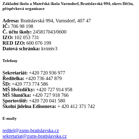
Základní škola a Mateřská škola Varnsdorf, Bratislavská 994, okres Děčín,
příspěvková organizace
Adresa:
Bratislavská 994, Varnsdorf, 407 47
IČ:
706 98 198
Č. účtu školy:
245817043/0600
IZO:
102 053 731
RED IZO:
600 076 199
Datová schránka:
kvimtv3
Telefony
Sekretariát:
+420 720 936 977
Ředitelka:
+420 736 447 879
ŠD:
+420 773 774 586
MŠ Hvězdičky:
+420 727 914 958
MŠ Sluníčka:
+420 727 918 766
Sportoviště:
+420 720 041 580
Školní jídelna Edisonova:
+ 420 412 371 742
E-maily
reditel@zsms-bratislavska.cz
sekretariat@zsms-bratislavska.cz