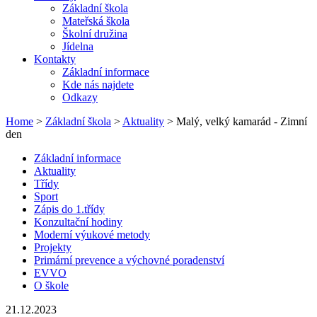
Základní škola
Mateřská škola
Školní družina
Jídelna
Kontakty
Základní informace
Kde nás najdete
Odkazy
Home
>
Základní škola
>
Aktuality
> Malý, velký kamarád - Zimní
den
Základní informace
Aktuality
Třídy
Sport
Zápis do 1.třídy
Konzultační hodiny
Moderní výukové metody
Projekty
Primární prevence a výchovné poradenství
EVVO
O škole
21.12.2023