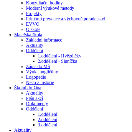
Konzultační hodiny
Moderní výukové metody
Projekty
Primární prevence a výchovné poradenství
EVVO
O škole
Mateřská škola
Základní informace
Aktuality
Oddělení
1.oddělení - Hvězdičky
2.oddělení - Sluníčka
Zápis do MŠ
Výuka angličtiny
Logopedie
Něco z historie
Školní družina
Aktuality
Plán akcí
Dokumenty
Oddělení
1.oddělení
2.oddělení
3.oddělení
Aktuality