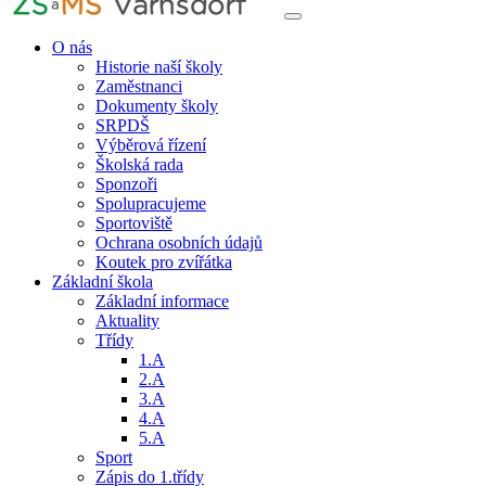
O nás
Historie naší školy
Zaměstnanci
Dokumenty školy
SRPDŠ
Výběrová řízení
Školská rada
Sponzoři
Spolupracujeme
Sportoviště
Ochrana osobních údajů
Koutek pro zvířátka
Základní škola
Základní informace
Aktuality
Třídy
1.A
2.A
3.A
4.A
5.A
Sport
Zápis do 1.třídy