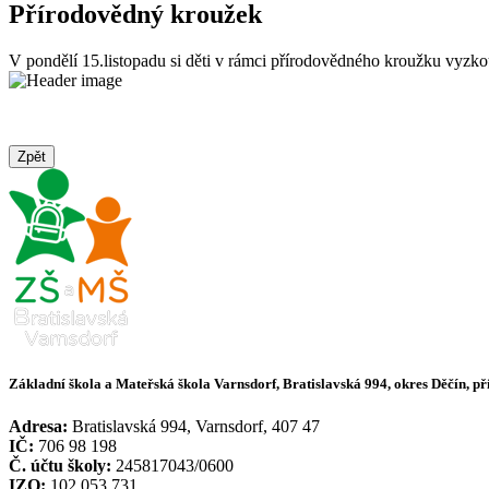
Přírodovědný kroužek
V pondělí 15.listopadu si děti v rámci přírodovědného kroužku vyzko
Zpět
Základní škola a Mateřská škola Varnsdorf, Bratislavská 994, okres Děčín, p
Adresa:
Bratislavská 994, Varnsdorf, 407 47
IČ:
706 98 198
Č. účtu školy:
245817043/0600
IZO:
102 053 731