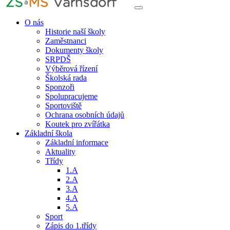
O nás
Historie naší školy
Zaměstnanci
Dokumenty školy
SRPDŠ
Výběrová řízení
Školská rada
Sponzoři
Spolupracujeme
Sportoviště
Ochrana osobních údajů
Koutek pro zvířátka
Základní škola
Základní informace
Aktuality
Třídy
1.A
2.A
3.A
4.A
5.A
Sport
Zápis do 1.třídy