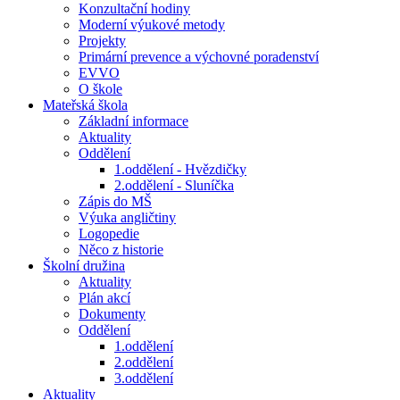
Konzultační hodiny
Moderní výukové metody
Projekty
Primární prevence a výchovné poradenství
EVVO
O škole
Mateřská škola
Základní informace
Aktuality
Oddělení
1.oddělení - Hvězdičky
2.oddělení - Sluníčka
Zápis do MŠ
Výuka angličtiny
Logopedie
Něco z historie
Školní družina
Aktuality
Plán akcí
Dokumenty
Oddělení
1.oddělení
2.oddělení
3.oddělení
Aktuality