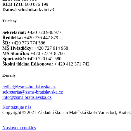
RED IZO:
600 076 199
Datová schránka:
kvimtv3
Telefony
Sekretariát:
+420 720 936 977
Ředitelka:
+420 736 447 879
ŠD:
+420 773 774 586
MŠ Hvězdičky:
+420 727 914 958
MŠ Sluníčka:
+420 727 918 766
Sportoviště:
+420 720 041 580
Školní jídelna Edisonova:
+ 420 412 371 742
E-maily
reditel@zsms-bratislavska.cz
sekretariat@zsms-bratislavska.cz
info@zsms-bratislavska.cz
Kontaktujte nás
Copyright © 2021 Základní škola a Mateřská škola Varnsdorf, Bratis
Nastavení cookies