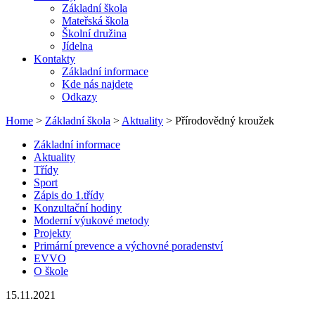
Základní škola
Mateřská škola
Školní družina
Jídelna
Kontakty
Základní informace
Kde nás najdete
Odkazy
Home
>
Základní škola
>
Aktuality
> Přírodovědný kroužek
Základní informace
Aktuality
Třídy
Sport
Zápis do 1.třídy
Konzultační hodiny
Moderní výukové metody
Projekty
Primární prevence a výchovné poradenství
EVVO
O škole
15.11.2021