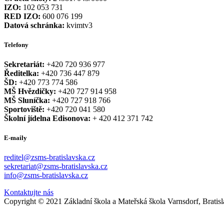
IZO:
102 053 731
RED IZO:
600 076 199
Datová schránka:
kvimtv3
Telefony
Sekretariát:
+420 720 936 977
Ředitelka:
+420 736 447 879
ŠD:
+420 773 774 586
MŠ Hvězdičky:
+420 727 914 958
MŠ Sluníčka:
+420 727 918 766
Sportoviště:
+420 720 041 580
Školní jídelna Edisonova:
+ 420 412 371 742
E-maily
reditel@zsms-bratislavska.cz
sekretariat@zsms-bratislavska.cz
info@zsms-bratislavska.cz
Kontaktujte nás
Copyright © 2021 Základní škola a Mateřská škola Varnsdorf, Bratis