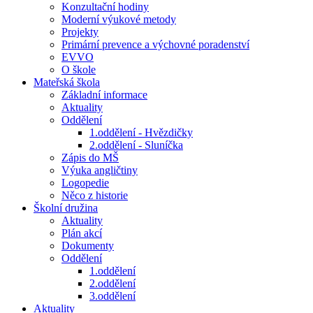
Konzultační hodiny
Moderní výukové metody
Projekty
Primární prevence a výchovné poradenství
EVVO
O škole
Mateřská škola
Základní informace
Aktuality
Oddělení
1.oddělení - Hvězdičky
2.oddělení - Sluníčka
Zápis do MŠ
Výuka angličtiny
Logopedie
Něco z historie
Školní družina
Aktuality
Plán akcí
Dokumenty
Oddělení
1.oddělení
2.oddělení
3.oddělení
Aktuality