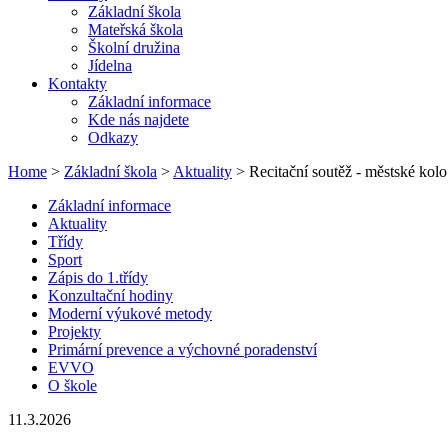
Základní škola
Mateřská škola
Školní družina
Jídelna
Kontakty
Základní informace
Kde nás najdete
Odkazy
Home
>
Základní škola
>
Aktuality
> Recitační soutěž - městské kolo
Základní informace
Aktuality
Třídy
Sport
Zápis do 1.třídy
Konzultační hodiny
Moderní výukové metody
Projekty
Primární prevence a výchovné poradenství
EVVO
O škole
11.3.2026