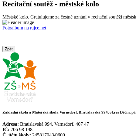
Recitační soutěž - městské kolo
Městské kolo. Gratulujeme za čestné uznání v recitační soutěži městs
Fotoalbum na rajce.net
Zpět
Základní škola a Mateřská škola Varnsdorf, Bratislavská 994, okres Děčín, p
Adresa:
Bratislavská 994, Varnsdorf, 407 47
IČ:
706 98 198
Č. účtu školy:
245817043/0600