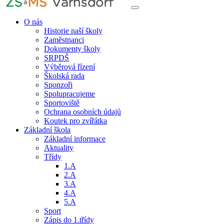
O nás
Historie naší školy
Zaměstnanci
Dokumenty školy
SRPDŠ
Výběrová řízení
Školská rada
Sponzoři
Spolupracujeme
Sportoviště
Ochrana osobních údajů
Koutek pro zvířátka
Základní škola
Základní informace
Aktuality
Třídy
1.A
2.A
3.A
4.A
5.A
Sport
Zápis do 1.třídy