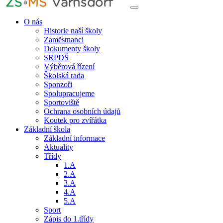
O nás
Historie naší školy
Zaměstnanci
Dokumenty školy
SRPDŠ
Výběrová řízení
Školská rada
Sponzoři
Spolupracujeme
Sportoviště
Ochrana osobních údajů
Koutek pro zvířátka
Základní škola
Základní informace
Aktuality
Třídy
1.A
2.A
3.A
4.A
5.A
Sport
Zápis do 1.třídy