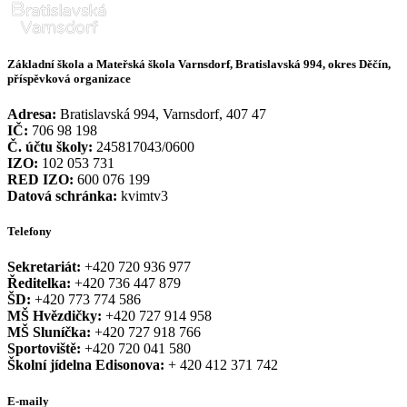
Základní škola a Mateřská škola Varnsdorf, Bratislavská 994, okres Děčín,
příspěvková organizace
Adresa:
Bratislavská 994, Varnsdorf, 407 47
IČ:
706 98 198
Č. účtu školy:
245817043/0600
IZO:
102 053 731
RED IZO:
600 076 199
Datová schránka:
kvimtv3
Telefony
Sekretariát:
+420 720 936 977
Ředitelka:
+420 736 447 879
ŠD:
+420 773 774 586
MŠ Hvězdičky:
+420 727 914 958
MŠ Sluníčka:
+420 727 918 766
Sportoviště:
+420 720 041 580
Školní jídelna Edisonova:
+ 420 412 371 742
E-maily