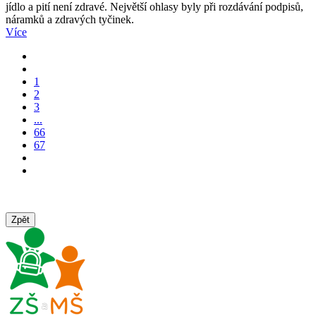
jídlo a pití není zdravé. Největší ohlasy byly při rozdávání podpisů,
náramků a zdravých tyčinek.
Více
1
2
3
...
66
67
Zpět