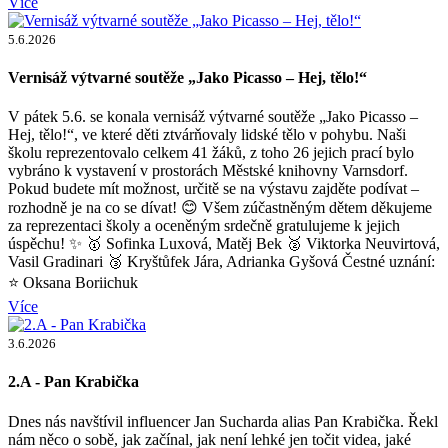
Více
5.6.2026
Vernisáž výtvarné soutěže „Jako Picasso – Hej, tělo!“
V pátek 5.6. se konala vernisáž výtvarné soutěže „Jako Picasso –
Hej, tělo!“, ve které děti ztvárňovaly lidské tělo v pohybu. Naši
školu reprezentovalo celkem 41 žáků, z toho 26 jejich prací bylo
vybráno k vystavení v prostorách Městské knihovny Varnsdorf.
Pokud budete mít možnost, určitě se na výstavu zajděte podívat –
rozhodně je na co se dívat! 😊 Všem zúčastněným dětem děkujeme
za reprezentaci školy a oceněným srdečně gratulujeme k jejich
úspěchu! ✨ 🥇 Sofinka Luxová, Matěj Bek 🥈 Viktorka Neuvirtová,
Vasil Gradinari 🥉 Kryštůfek Jára, Adrianka Gyšová Čestné uznání:
⭐ Oksana Boriichuk
Více
3.6.2026
2.A - Pan Krabička
Dnes nás navštívil influencer Jan Sucharda alias Pan Krabička. Řekl
nám něco o sobě, jak začínal, jak není lehké jen točit videa, jaké