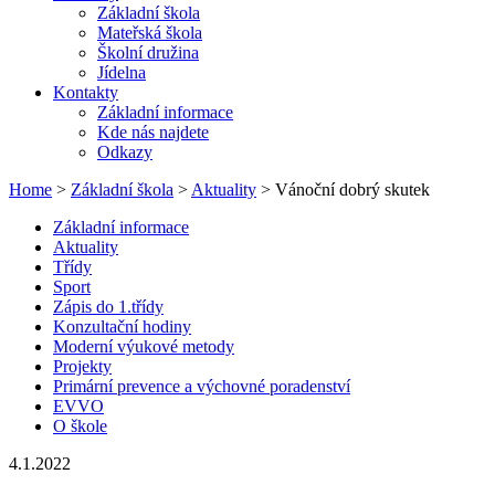
Základní škola
Mateřská škola
Školní družina
Jídelna
Kontakty
Základní informace
Kde nás najdete
Odkazy
Home
>
Základní škola
>
Aktuality
> Vánoční dobrý skutek
Základní informace
Aktuality
Třídy
Sport
Zápis do 1.třídy
Konzultační hodiny
Moderní výukové metody
Projekty
Primární prevence a výchovné poradenství
EVVO
O škole
4.1.2022