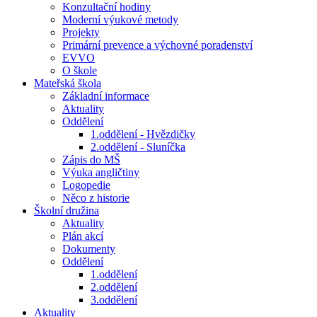
Konzultační hodiny
Moderní výukové metody
Projekty
Primární prevence a výchovné poradenství
EVVO
O škole
Mateřská škola
Základní informace
Aktuality
Oddělení
1.oddělení - Hvězdičky
2.oddělení - Sluníčka
Zápis do MŠ
Výuka angličtiny
Logopedie
Něco z historie
Školní družina
Aktuality
Plán akcí
Dokumenty
Oddělení
1.oddělení
2.oddělení
3.oddělení
Aktuality