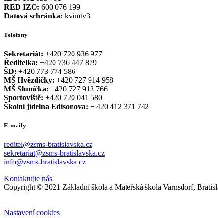
RED IZO:
600 076 199
Datová schránka:
kvimtv3
Telefony
Sekretariát:
+420 720 936 977
Ředitelka:
+420 736 447 879
ŠD:
+420 773 774 586
MŠ Hvězdičky:
+420 727 914 958
MŠ Sluníčka:
+420 727 918 766
Sportoviště:
+420 720 041 580
Školní jídelna Edisonova:
+ 420 412 371 742
E-maily
reditel@zsms-bratislavska.cz
sekretariat@zsms-bratislavska.cz
info@zsms-bratislavska.cz
Kontaktujte nás
Copyright © 2021 Základní škola a Mateřská škola Varnsdorf, Bratis
Nastavení cookies