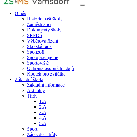
O nás
Historie naší školy
Zaměstnanci
Dokumenty školy
SRPDŠ
Výběrová řízení
Školská rada
Sponzoři
Spolupracujeme
Sportoviště
Ochrana osobních údajů
Koutek pro zvířátka
Základní škola
Základní informace
Aktuality
Třídy
1.A
2.A
3.A
4.A
5.A
Sport
Zápis do 1.třídy