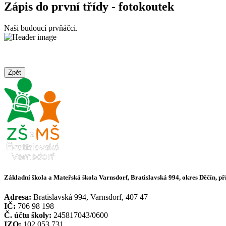
Zápis do první třídy - fotokoutek
Naši budoucí prvňáčci.
Zpět
Základní škola a Mateřská škola Varnsdorf, Bratislavská 994, okres Děčín, p
Adresa:
Bratislavská 994, Varnsdorf, 407 47
IČ:
706 98 198
Č. účtu školy:
245817043/0600
IZO:
102 053 731