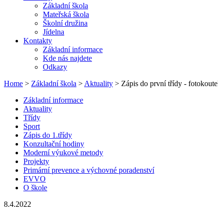
Základní škola
Mateřská škola
Školní družina
Jídelna
Kontakty
Základní informace
Kde nás najdete
Odkazy
Home
>
Základní škola
>
Aktuality
> Zápis do první třídy - fotokout
Základní informace
Aktuality
Třídy
Sport
Zápis do 1.třídy
Konzultační hodiny
Moderní výukové metody
Projekty
Primární prevence a výchovné poradenství
EVVO
O škole
8.4.2022