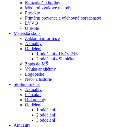
Konzultační hodiny
Moderní výukové metody
Projekty
Primární prevence a výchovné poradenství
EVVO
O škole
Mateřská škola
Základní informace
Aktuality
Oddělení
1.oddělení - Hvězdičky
2.oddělení - Sluníčka
Zápis do MŠ
Výuka angličtiny
Logopedie
Něco z historie
Školní družina
Aktuality
Plán akcí
Dokumenty
Oddělení
1.oddělení
2.oddělení
3.oddělení
Aktuality