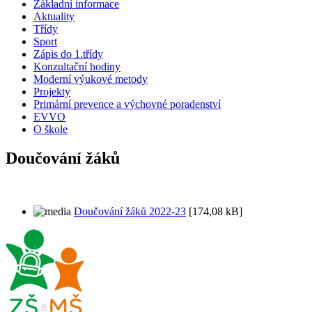
Základní informace
Aktuality
Třídy
Sport
Zápis do 1.třídy
Konzultační hodiny
Moderní výukové metody
Projekty
Primární prevence a výchovné poradenství
EVVO
O škole
Doučování žáků
Doučování žáků 2022-23
[174,08 kB]