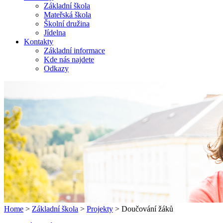
Základní škola
Mateřská škola
Školní družina
Jídelna
Kontakty
Základní informace
Kde nás najdete
Odkazy
Home
>
Základní škola
>
Projekty
> Doučování žáků