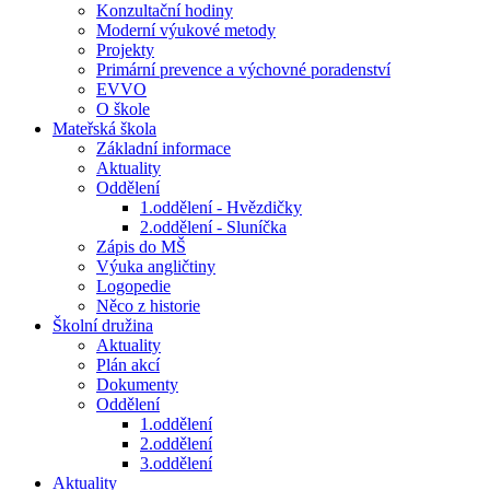
Konzultační hodiny
Moderní výukové metody
Projekty
Primární prevence a výchovné poradenství
EVVO
O škole
Mateřská škola
Základní informace
Aktuality
Oddělení
1.oddělení - Hvězdičky
2.oddělení - Sluníčka
Zápis do MŠ
Výuka angličtiny
Logopedie
Něco z historie
Školní družina
Aktuality
Plán akcí
Dokumenty
Oddělení
1.oddělení
2.oddělení
3.oddělení
Aktuality