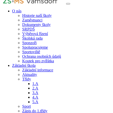
O nás
Historie naší školy
Zaměstnanci
Dokumenty školy
SRPDŠ
Výběrová řízení
Školská rada
Sponzoři
Spolupracujeme
Sportoviště
Ochrana osobních údajů
Koutek pro zvířátka
Základní škola
Základní informace
Aktuality
Třídy
1.A
2.A
3.A
4.A
5.A
Sport
Zápis do 1.třídy