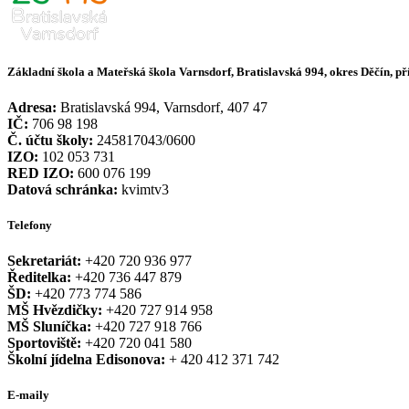
Základní škola a Mateřská škola Varnsdorf, Bratislavská 994, okres Děčín, p
Adresa:
Bratislavská 994, Varnsdorf, 407 47
IČ:
706 98 198
Č. účtu školy:
245817043/0600
IZO:
102 053 731
RED IZO:
600 076 199
Datová schránka:
kvimtv3
Telefony
Sekretariát:
+420 720 936 977
Ředitelka:
+420 736 447 879
ŠD:
+420 773 774 586
MŠ Hvězdičky:
+420 727 914 958
MŠ Sluníčka:
+420 727 918 766
Sportoviště:
+420 720 041 580
Školní jídelna Edisonova:
+ 420 412 371 742
E-maily