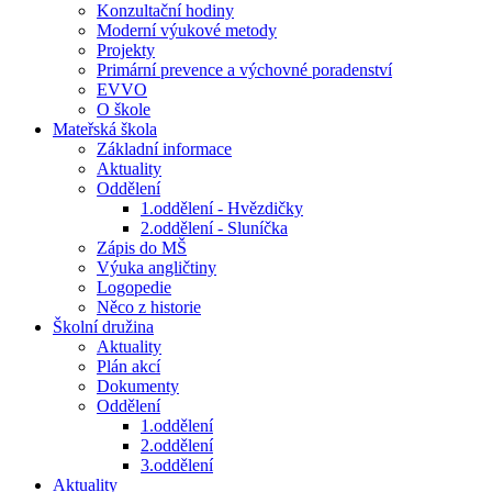
Konzultační hodiny
Moderní výukové metody
Projekty
Primární prevence a výchovné poradenství
EVVO
O škole
Mateřská škola
Základní informace
Aktuality
Oddělení
1.oddělení - Hvězdičky
2.oddělení - Sluníčka
Zápis do MŠ
Výuka angličtiny
Logopedie
Něco z historie
Školní družina
Aktuality
Plán akcí
Dokumenty
Oddělení
1.oddělení
2.oddělení
3.oddělení
Aktuality