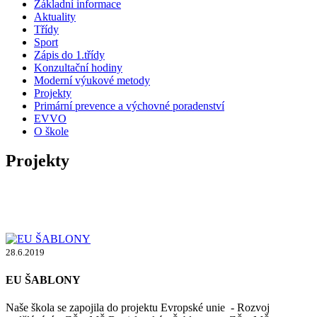
Základní informace
Aktuality
Třídy
Sport
Zápis do 1.třídy
Konzultační hodiny
Moderní výukové metody
Projekty
Primární prevence a výchovné poradenství
EVVO
O škole
Projekty
28.6.2019
EU ŠABLONY
Naše škola se zapojila do projektu Evropské unie - Rozvoj