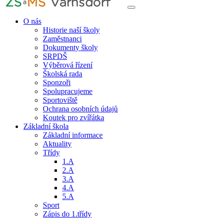
O nás
Historie naší školy
Zaměstnanci
Dokumenty školy
SRPDŠ
Výběrová řízení
Školská rada
Sponzoři
Spolupracujeme
Sportoviště
Ochrana osobních údajů
Koutek pro zvířátka
Základní škola
Základní informace
Aktuality
Třídy
1.A
2.A
3.A
4.A
5.A
Sport
Zápis do 1.třídy