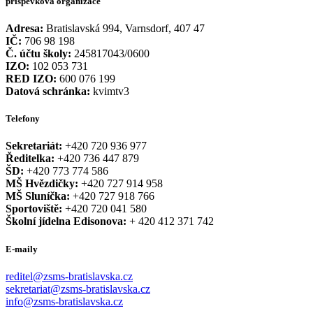
příspěvková organizace
Adresa:
Bratislavská 994, Varnsdorf, 407 47
IČ:
706 98 198
Č. účtu školy:
245817043/0600
IZO:
102 053 731
RED IZO:
600 076 199
Datová schránka:
kvimtv3
Telefony
Sekretariát:
+420 720 936 977
Ředitelka:
+420 736 447 879
ŠD:
+420 773 774 586
MŠ Hvězdičky:
+420 727 914 958
MŠ Sluníčka:
+420 727 918 766
Sportoviště:
+420 720 041 580
Školní jídelna Edisonova:
+ 420 412 371 742
E-maily
reditel@zsms-bratislavska.cz
sekretariat@zsms-bratislavska.cz
info@zsms-bratislavska.cz